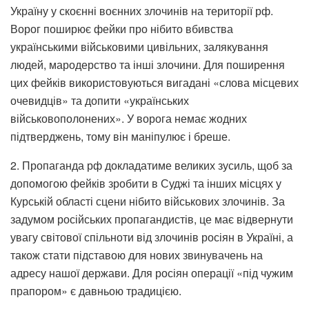
Україну у скоєнні воєнних злочинів на території рф.
Ворог поширює фейки про нібито вбивства
українськими військовими цивільних, залякування
людей, мародерство та інші злочини. Для поширення
цих фейків використовуються вигадані «слова місцевих
очевидців» та допити «українських
військовополонених». У ворога немає жодних
підтверджень, тому він маніпулює і бреше.
2. Пропаганда рф докладатиме великих зусиль, щоб за
допомогою фейків зробити в Суджі та інших місцях у
Курській області сцени нібито військових злочинів. За
задумом російських пропагандистів, це має відвернути
увагу світової спільноти від злочинів росіян в Україні, а
також стати підставою для нових звинувачень на
адресу нашої держави. Для росіян операції «під чужим
прапором» є давньою традицією.