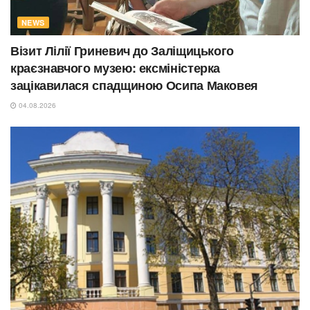
NEWS
Візит Лілії Гриневич до Заліщицького
краєзнавчого музею: ексміністерка
зацікавилася спадщиною Осипа Маковея
04.08.2026