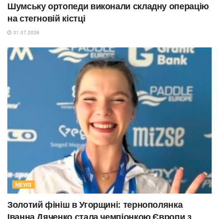
Шумську ортопеди виконали складну операцію
на стегновій кістці
31.07.2026
NEWS
Золотий фініш в Угорщині: тернополянка
Іванна Дяченко стала чемпіонкою Європи з