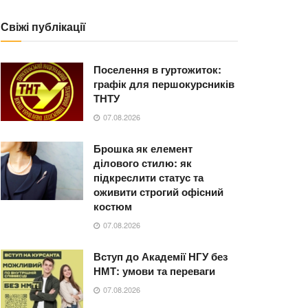
Свіжі публікації
Поселення в гуртожиток:
графік для першокурсників
ТНТУ
07.08.2026
Брошка як елемент
ділового стилю: як
підкреслити статус та
оживити строгий офісний
костюм
07.08.2026
Вступ до Академії НГУ без
НМТ: умови та переваги
07.08.2026