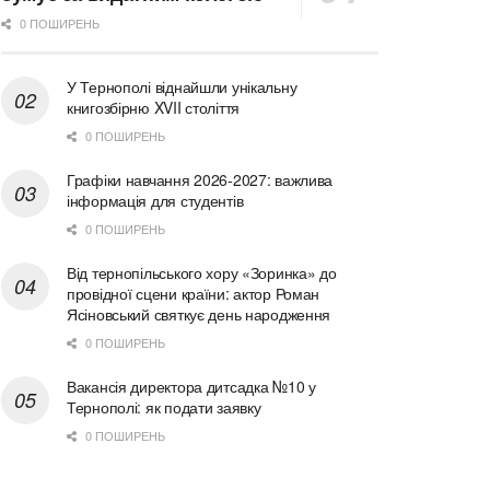
0 ПОШИРЕНЬ
У Тернополі віднайшли унікальну
книгозбірню XVII століття
0 ПОШИРЕНЬ
Графіки навчання 2026-2027: важлива
інформація для студентів
0 ПОШИРЕНЬ
Від тернопільського хору «Зоринка» до
провідної сцени країни: актор Роман
Ясіновський святкує день народження
0 ПОШИРЕНЬ
Вакансія директора дитсадка №10 у
Тернополі: як подати заявку
0 ПОШИРЕНЬ