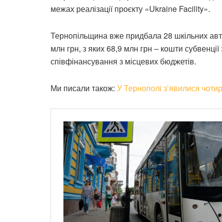
межах реалізації проєкту «Ukraine Facility».
Тернопільщина вже придбала 28 шкільних авт
млн грн, з яких 68,9 млн грн – кошти субвенці
співфінансування з місцевих бюджетів.
Ми писали також:
У Тернополі з’явилися чоти