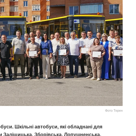
Фото Терен
уси. Шкільні автобуси, які обладнані для
ли Заліщицька, Зборівська, Лопушненська,