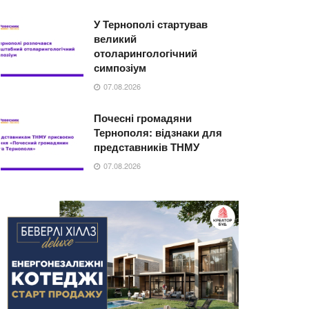
У Тернополі стартував
великий
отоларингологічний
симпозіум
07.08.2026
Почесні громадяни
Тернополя: відзнаки для
представників ТНМУ
07.08.2026