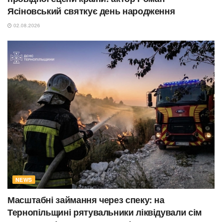
Ясіновський святкує день народження
02.08.2026
NEWS
Масштабні займання через спеку: на
Тернопільщині рятувальники ліквідували сім