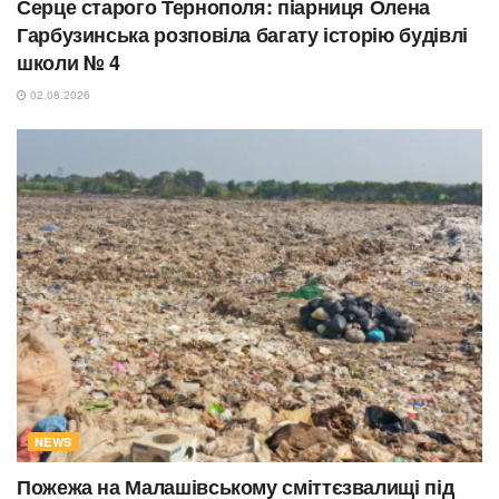
Серце старого Тернополя: піарниця Олена
Гарбузинська розповіла багату історію будівлі
школи № 4
02.08.2026
NEWS
Пожежа на Малашівському сміттєзвалищі під