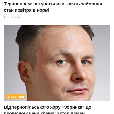
Тернополем: рятувальники гасять займання,
стан повітря в нормі
02.08.2026
LIFESTYLE
Від тернопільського хору «Зоринка» до
провідної сцени країни: актор Роман