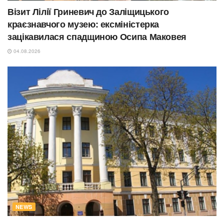
Візит Лілії Гриневич до Заліщицького
краєзнавчого музею: ексміністерка
зацікавилася спадщиною Осипа Маковея
04.08.2026
NEWS