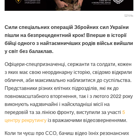
Штіль
Сили спеціальних операцій Збройних сил України
пішли на безпрецедентний крок! Вперше в історії
бійці одного з найтаємничіших родів військ вийшли
у світ без балаклав.
Офіцери-спецпризначенці, сержанти та солдати, кожен
з яких має свою неординарну історію, свідомо відкрили
обличчя, аби максимально наблизитися до суспільства.
Представники різних елітних підрозділів, які як до
повномасштабного вторгнення, так і з лютого 2022 року
виконують надзвичайні і найскладніші місії на
передовій та за лінією фронту, виступили за участі
5
центру рекрутингу
із вражаючими відеозверненнями.
Коли ти чуєш про ССО, бачиш відео їхніх резонансних