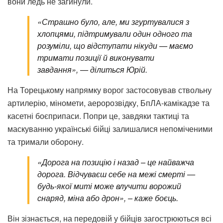
вони ледь не загинули.
«Страшно було, але, ми згуртувалися з
хлопцями, підтримували один одного та
розуміли, що відступати нікуди — маємо
тримати позиції й виконувати
завдання», — ділиться Юрій.
На Торецькому напрямку ворог застосовував ствольну
артилерію, міномети, аеророзвідку, БпЛА-камікадзе та
касетні боєприпаси. Попри це, завдяки тактиці та
маскуванню українські бійці залишалися непоміченими
та тримали оборону.
«Дорога на позицію і назад – це найважча
дорога. Відчуваєш себе на межі смерті —
будь-якої миті може влучити ворожий
снаряд, міна або дрон», – каже боєць.
Він зізнається, на передовій у бійців загострюються всі