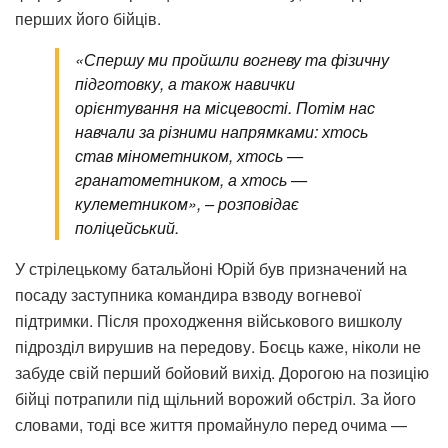
перших його бійців.
«Спершу ми пройшли вогневу та фізичну
підготовку, а також навички
орієнтування на місцевості. Потім нас
навчали за різними напрямками: хтось
став мінометником, хтось —
гранатометником, а хтось —
кулеметником», – розповідає
поліцейський.
У стрілецькому батальйоні Юрій був призначений на
посаду заступника командира взводу вогневої
підтримки. Після проходження військового вишколу
підрозділ вирушив на передову. Боєць каже, ніколи не
забуде свій перший бойовий вихід. Дорогою на позицію
бійці потрапили під щільний ворожий обстріл. За його
словами, тоді все життя промайнуло перед очима —