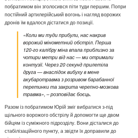
побратимом він зголосився піти туди першим. Попри
постійний артилерійський вогонь і нагляд ворожих
дронів їм вдалося дістатися до позиції.
«Коли ми туди прибули, нас накрив
ворожий мінометний обстріл. Перша
120-го калібру міна впала приблизно за
чотири метри від нас — ми отримали
контузії. Через 20 секунд прилетіла
друга — внаслідок вибуху в мене
акубаротравма з розривом барабанної
перетинки та закрита черепно-мозкова
травма», – розповідає боєць.
Разом із побратимом Юрій зміг вибратися з-під
щільного ворожого обстрілу й допомогти ще двом
бійцям із суміжного підрозділу. Вони дісталися до
стабілізаційного пункту, а звідти їх доправили до