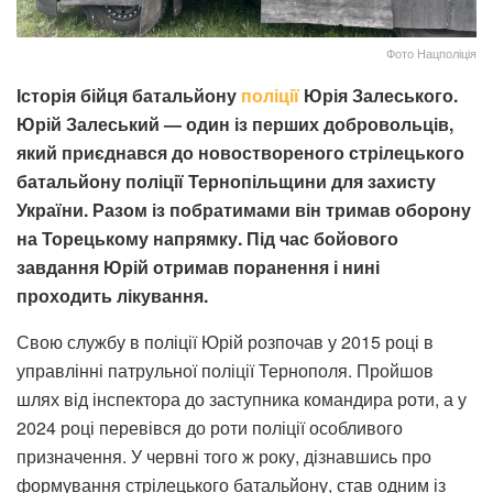
Фото Нацполіція
Історія бійця батальйону
поліції
Юрія Залеського.
Юрій Залеський — один із перших добровольців,
який приєднався до новоствореного стрілецького
батальйону поліції Тернопільщини для захисту
України. Разом із побратимами він тримав оборону
на Торецькому напрямку. Під час бойового
завдання Юрій отримав поранення і нині
проходить лікування.
Свою службу в поліції Юрій розпочав у 2015 році в
управлінні патрульної поліції Тернополя. Пройшов
шлях від інспектора до заступника командира роти, а у
2024 році перевівся до роти поліції особливого
призначення. У червні того ж року, дізнавшись про
формування стрілецького батальйону, став одним із