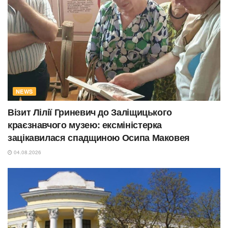
NEWS
Візит Лілії Гриневич до Заліщицького
краєзнавчого музею: ексміністерка
зацікавилася спадщиною Осипа Маковея
04.08.2026