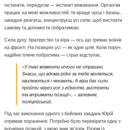
інстинкти, передусім — інстинкт виживання. Організм
працює на межі можливостей: ти краще чуєш і бачиш,
швидше реагуєш, концентруєш усі сили, щоб вистояти
самому та допомогти побратимові.
Сила духу, братерство та віра — ось що тримає воїнів
на фронті. На позиціях усі — як одне ціле. Коли поруч
надійне плече побратима — страх відступає.
«У такі моменти нічого не страшно.
Знаєш, що вдома рідні за тебе моляться,
хвилюються і чекають. А віра дає сили
пройти через усе з гідністю, вистояти
та втримати позиції», – запевняє
поліцейський.
Під час виконання одного з бойових завдань Юрій
отримав поранення. Потрібно було перевірити одну з
вогневих позицій, з якою зник зв’язок. Разом із