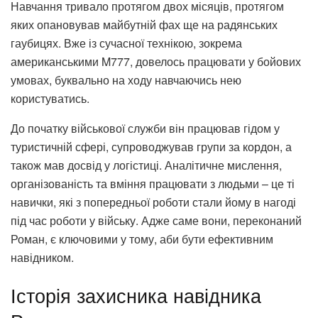
Навчання тривало протягом двох місяців, протягом
яких опановував майбутній фах ще на радянських
гаубицях. Вже із сучасної технікою, зокрема
американськими M777, довелось працювати у бойових
умовах, буквально на ходу навчаючись нею
користуватись.
До початку військової служби він працював гідом у
туристичній сфері, супроводжував групи за кордон, а
також мав досвід у логістиці. Аналітичне мислення,
організованість та вміння працювати з людьми – це ті
навички, які з попередньої роботи стали йому в нагоді
під час роботи у війську. Адже саме вони, переконаний
Роман, є ключовими у тому, аби бути ефективним
навідником.
Історія захисника навідника