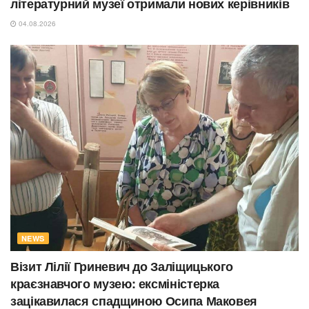
літературний музеї отримали нових керівників
04.08.2026
NEWS
Візит Лілії Гриневич до Заліщицького
краєзнавчого музею: ексміністерка
зацікавилася спадщиною Осипа Маковея