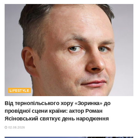
LIFESTYLE
Від тернопільського хору «Зоринка» до
провідної сцени країни: актор Роман
Ясіновський святкує день народження
02.08.2026