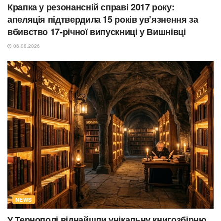
Крапка у резонансній справі 2017 року:
апеляція підтвердила 15 років ув’язнення за
вбивство 17-річної випускниці у Вишнівці
06.08.2026
NEWS
У Тернополі віднайшли унікальну книгозбірню