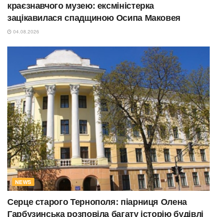
краєзнавчого музею: ексміністерка
зацікавилася спадщиною Осипа Маковея
04.08.2026
NEWS
Серце старого Тернополя: піарниця Олена
Гарбузинська розповіла багату історію будівлі