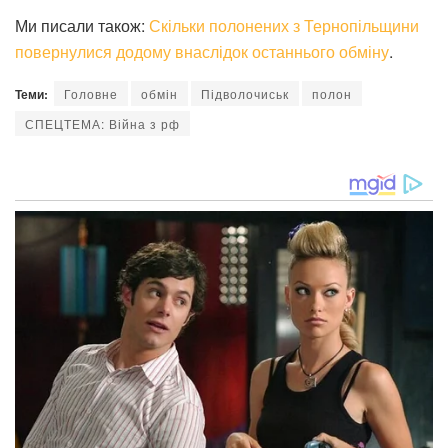
Ми писали також:
Скільки полонених з Тернопільщини
повернулися додому внаслідок останнього обміну
.
Теми:
Головне
обмін
Підволочиськ
полон
СПЕЦТЕМА: Війна з рф