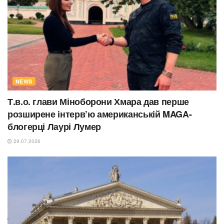
NEWS
Т.в.о. глави Міноборони Хмара дав перше
розширене інтерв’ю американській MAGA-
блогерці Лаурі Лумер
29.07.2026