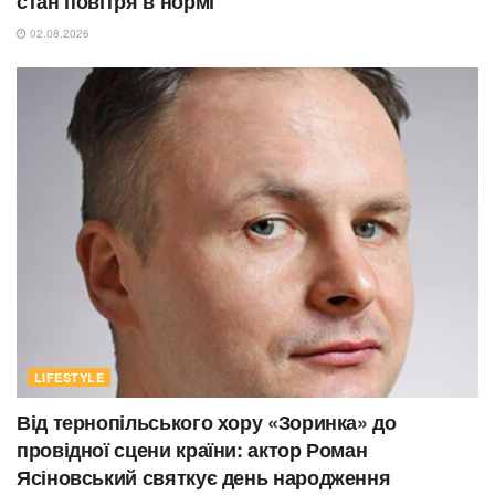
стан повітря в нормі
02.08.2026
LIFESTYLE
Від тернопільського хору «Зоринка» до
провідної сцени країни: актор Роман
Ясіновський святкує день народження