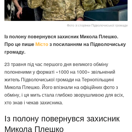
Фото зі сторінки Підволочиської громади
Із полону повернувся захисник Микола Плешко.
Про це пише
Місто
з посиланням на Підволочиську
громаду.
23 травня під час першого дня великого обміну
полоненими у форматі «1000 на 1000» звільнений
житель Підволочиської громади на Тернопільщині
Микола Плешко. Його впізнали на офіційних фото з
обміну, і ця мить стала глибоко зворушливою для всіх,
хто знав і чекав захисника.
Із полону повернувся захисник
Микола Плешко