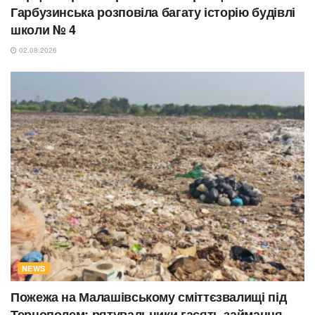
Гарбузинська розповіла багату історію будівлі
школи № 4
02.08.2026
NEWS
Пожежа на Малашівському сміттєзвалищі під
Тернополем: рятувальники гасять займання,