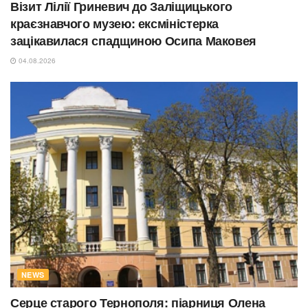
Візит Лілії Гриневич до Заліщицького
краєзнавчого музею: ексміністерка
зацікавилася спадщиною Осипа Маковея
04.08.2026
NEWS
Серце старого Тернополя: піарниця Олена