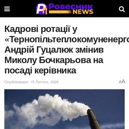
Кадрові ротації у
«Тернопільтеплокомуненерг
Андрій Гуцалюк змінив
Миколу Бочкарьова на
посаді керівника
A
Опубліковано: 15 Лютого, 2026
A