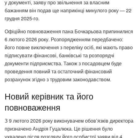
у документі, заяву про звільнення за власним
бажанням він подав ще наприкінці минулого року — 22
грудня 2025-го
.
Офіційно повноваження пана Бочкарьова припинилися
6 лютого 2026 року
. Розпорядженням передбачено:
й
ого повне виключення з переліку осіб, які мають право
підписувати фінансові, банківські та розпорядчі
документи підприємства. Також з посадовцем буде
п
роведення повний та остаточний фінансовий
розрахунок згідно з трудовим законодавством
.
Новий керівник та його
повноваження
З 9 лютого 2026 року виконувачем обов’язків директора
призначено Андрія Гуцалюка
.
Це рішення було
ухвалено після розгляду його особистої заяви від 4