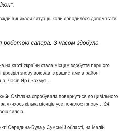
кон”.
авжди виникали ситуації, коли доводилося допомагати
я роботою сапера. З часом здобула
ка на карті України стала місцем здобуття першого
підрозділ знову воював із рашистами в районі
на, Часів Яр і Бахмут…
служби Світлана спробувала повернутися до цивільного
 за якихось кілька місяців усе почалося знову… 24
овою силою.
ті Середина-Буда у Сумській області, на Малій