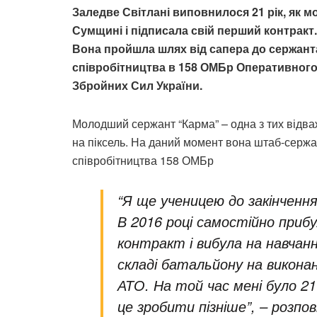
Заледве Світлані виповнилося 21 рік, як м
Сумщині і підписала свій перший контракт.
Вона пройшла шлях від сапера до сержанта
співробітництва в 158 ОМБр Оперативного
Збройних Сил України.
Молодший сержант “Карма” – одна з тих відва
на піксель. На даний момент вона штаб-сержан
співробітництва 158 ОМБр
“Я ще ученицею до закінченн
В 2016 році самостійно прибу
контракт і вибула на навчання
складі батальйону на викона
АТО. На той час мені було 21 
це зробити пізніше”, – розпо