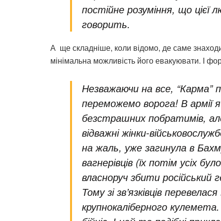
постійне розуміння, що цієї 
говорить.
А ще складніше, коли відомо, де саме знаходи
мінімальна можливість його евакуювати. І фор
Незважаючи на все, “Карма” 
переможемо ворога! В армії я
безстрашних побратимів, ал
відважні жінки-військовослуж
на жаль, уже загинула в Бах
вагнерівців (їх потім усіх бу
власноруч збити російський 
Тому зі зв’язківців перевелася
крупнокаліберного кулемета.