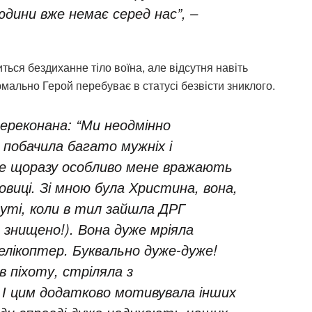
людини вже немає серед нас”, –
ться бездиханне тіло воїна, але відсутня навіть
мально Герой перебуває в статусі безвісти зниклого.
переконана: “Ми неодмінно
 побачила багато мужніх і
е щоразу особливо мене вражають
бовиці. Зі мною була Христина, вона,
муті, коли в тил зайшла ДРГ
ло знищено!). Вона дуже мріяла
гелікоптер. Буквально дуже-дуже!
 в піхоту, стріляла з
 І цим додатково мотивувала інших