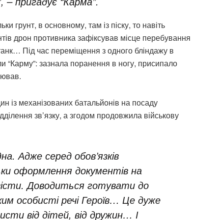
”, – пригадує “Карма”.
ки грунт, в основному, там із піску, то навіть
нтів дрон противника зафіксував місце перебування
 танк… Під час переміщення з одного бліндажу в
ли “Карму”: зазнала поранення в ногу, присипало
уював.
ин із механізованих батальйонів на посаду
дділення зв’язку, а згодом продовжила військову
на. Адже серед обов’язків
льки оформлення документів на
звісти. Доводиться готувати до
ким особисті речі Героїв… Це дуже
ти від дітей, від дружин… І