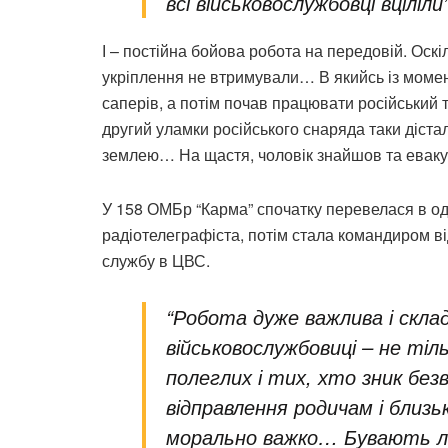
всі військовослужбовці вціліли
І – постійна бойова робота на передовій. Оскіль
укріплення не втримували… В якийсь із моме
саперів, а потім почав працювати російський
другий уламки російського снаряда таки діста
землею… На щастя, чоловік знайшов та евак
У 158 ОМБр “Карма” спочатку перевелася в од
радіотелеграфіста, потім стала командиром ві
службу в ЦВС.
“Робота дуже важлива і склад
військовослужбовиці – не ті
полеглих і тих, хто зник бе
відправлення родичам і близь
морально важко… Бувають лис