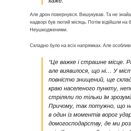
каже.
Але дрон повернувся. Вишукував. Та не знайшо
надворі був лютий місяць. Потім відійшли на
Неушкодженими.
Складно було на всіх напрямках. Але особли
“Це важке і страшне місце. 
але виявилося, що ні… У міст
повністю знищений, ще склад
краю населеного пункту, неп
стріляли по тільки їм зрозум
Причому, так потужно, що на
в один із моментів ворог уда
домогосподарству, де ми роз