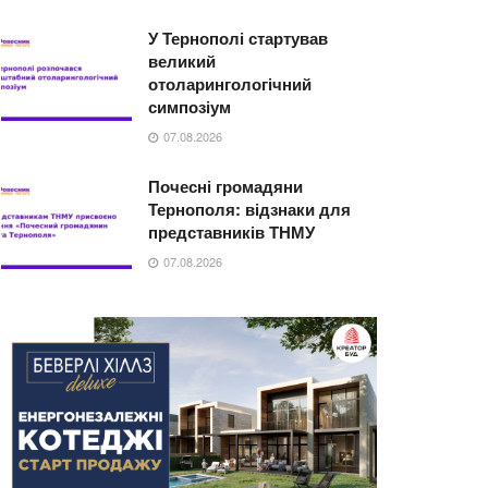
У Тернополі стартував
великий
отоларингологічний
симпозіум
07.08.2026
Почесні громадяни
Тернополя: відзнаки для
представників ТНМУ
07.08.2026