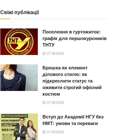
Свіжі публікації
Поселення в гуртожиток:
графік для першокурсників
ТНТУ
07.08.2026
Брошка як елемент
ділового стилю: як
підкреслити статус та
оживити строгий офісний
костюм
07.08.2026
Вступ до Академії НГУ без
НМТ: умови та переваги
07.08.2026