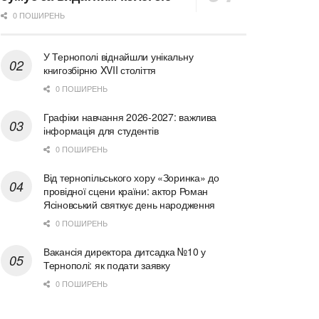
0 ПОШИРЕНЬ
У Тернополі віднайшли унікальну
книгозбірню XVII століття
0 ПОШИРЕНЬ
Графіки навчання 2026-2027: важлива
інформація для студентів
0 ПОШИРЕНЬ
Від тернопільського хору «Зоринка» до
провідної сцени країни: актор Роман
Ясіновський святкує день народження
0 ПОШИРЕНЬ
Вакансія директора дитсадка №10 у
Тернополі: як подати заявку
0 ПОШИРЕНЬ