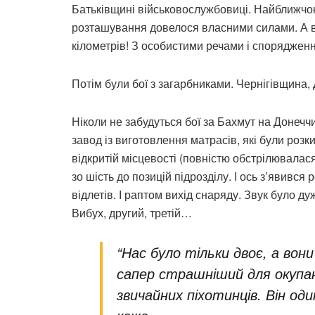
Батьківщині військовослужбовиці. Найближчою
розташування довелося власними силами. А в
кілометрів! З особистими речами і споряджен
Потім були бої з загарбниками. Чернігівщина
Ніколи не забудуться бої за Бахмут на Донечч
завод із виготовлення матрасів, які були розки
відкритій місцевості (повністю обстрілювалася
зо шість до позицій підрозділу. І ось з’явився
відлетів. І раптом вихід снаряду. Звук було ду
Вибух, другий, третій…
“Нас було тільки двоє, а вон
сапер страшніший для окупа
звичайних піхотинців. Він од