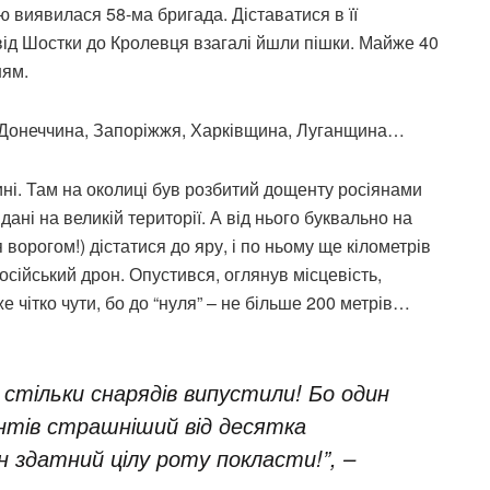
 виявилася 58-ма бригада. Діставатися в її
ід Шостки до Кролевця взагалі йшли пішки. Майже 40
ням.
, Донеччина, Запоріжжя, Харківщина, Луганщина…
ині. Там на околиці був розбитий дощенту росіянами
дані на великій території. А від нього буквально на
 ворогом!) дістатися до яру, і по ньому ще кілометрів
 російський дрон. Опустився, оглянув місцевість,
же чітко чути, бо до “нуля” – не більше 200 метрів…
и стільки снарядів випустили! Бо один
нтів страшніший від десятка
ин здатний цілу роту покласти!”, –