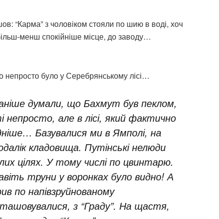
в: “Карма” з чоловіком стояли по шию в воді, хоч
 більш-менш спокійніше місце, до заводу…
во непросто було у Серебрянському лісі…
Раніше думали, що Бахмут був пеклом,
і непросто, але в лісі, який фактично
ніше… Базувалися ми в Ямполі, на
одалік кладовища. Путінські нелюди
ілих цілях. У тому числі по цвинтарю.
віть труни у воронках було видно! А
рив по напівзруйнованому
ташовувалися, з “Граду”. На щастя,