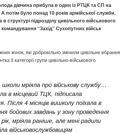
олода дівчина прибула в один із РТЦК та СП на
 А потім було понад 10 років армійської служби.
 в структурі підрозділу цивільного військового
 командування “Захід” Сухопутних військ
жних жінок, які добровільно змінили цивільне вбрання
тка 3 категорії групи цивільно-військового
я школи мріяла про військову службу…
ла в місцевий ТЦК, підписала
. Після 4 місяців вишколу поїхала в
ння бойових завдань у зону проведення
рік, мріяла раніше, але мені радили
віла військовослужбовицям