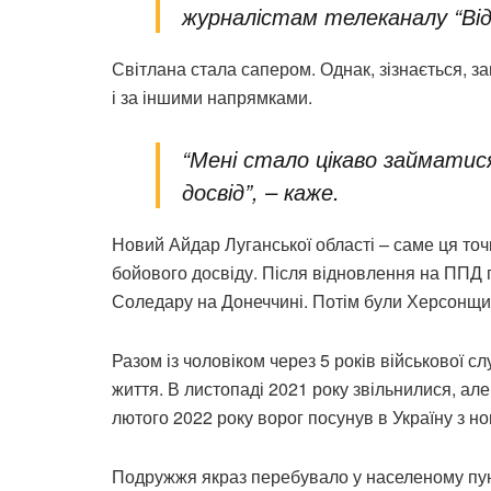
журналістам телеканалу “Віді
Світлана стала сапером. Однак, зізнається, з
і за іншими напрямками.
“Мені стало цікаво займатис
досвід”, – каже.
Новий Айдар Луганської області – саме ця точ
бойового досвіду. Після відновлення на ППД 
Соледару на Донеччині. Потім були Херсонщи
Разом із чоловіком через 5 років військової 
життя. В листопаді 2021 року звільнилися, але
лютого 2022 року ворог посунув в Україну з н
Подружжя якраз перебувало у населеному пунк