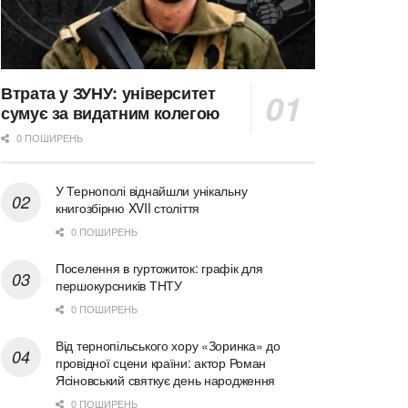
Втрата у ЗУНУ: університет
сумує за видатним колегою
0 ПОШИРЕНЬ
У Тернополі віднайшли унікальну
книгозбірню XVII століття
0 ПОШИРЕНЬ
Поселення в гуртожиток: графік для
першокурсників ТНТУ
0 ПОШИРЕНЬ
Від тернопільського хору «Зоринка» до
провідної сцени країни: актор Роман
Ясіновський святкує день народження
0 ПОШИРЕНЬ