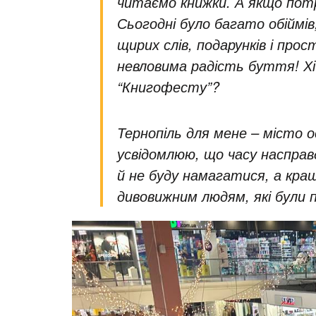
читаємо книжки. А якщо потрі
Сьогодні було багато обіймів,
щирих слів, подарунків і п
невловима радість буття! Хіб
“Книгофесту”?
Тернопіль для мене – місто 
усвідомлюю, що часу насправ
й не буду намагатися, а кращ
дивовижним людям, які були 