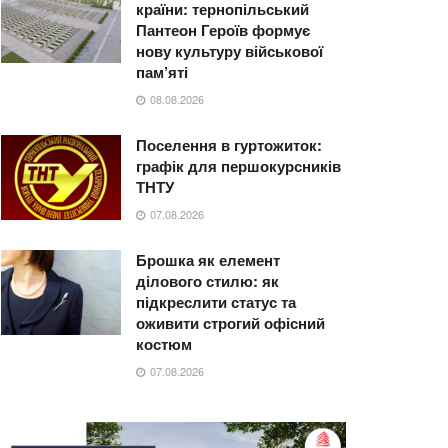
країни: тернопільський
Пантеон Героїв формує
нову культуру військової
пам’яті
08.08.2026
Поселення в гуртожиток:
графік для першокурсників
ТНТУ
07.08.2026
Брошка як елемент
ділового стилю: як
підкреслити статус та
оживити строгий офісний
костюм
07.08.2026