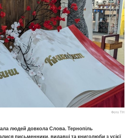
Фото ТН
днала людей довкола Слова. Тернопіль
алися письменники, видавці та книголюби з усієї