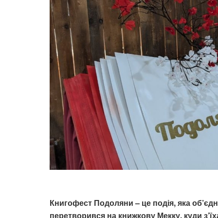
Книгофест Подоляни – це подія, яка об’є
перетворився на книжкову Мекку, куди з’їх