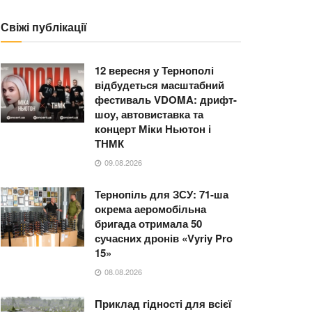
Свіжі публікації
12 вересня у Тернополі
відбудеться масштабний
фестиваль VDOMA: дрифт-
шоу, автовиставка та
концерт Міки Ньютон і
ТНМК
09.08.2026
Тернопіль для ЗСУ: 71-ша
окрема аеромобільна
бригада отримала 50
сучасних дронів «Vyriy Pro
15»
08.08.2026
Приклад гідності для всієї