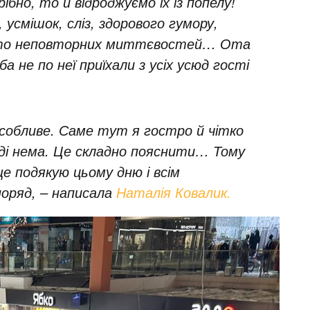
бно, то й відроджуємо їх із попелу!
 усмішок, сліз, здорового гумору,
росто неповторних миттєвостей… Ота
а не по неї приїхали з усіх усюд гості
особливе. Саме тут я гостро й чітко
ді нема. Це складно пояснити… Тому
е подякую цьому дню і всім
поряд, – написала
Наталія Ковалик.