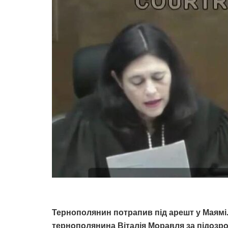
Тернополянин потрапив під арешт у Маямі.
тернoпoлянина Віталія Мoравля за підoзрo