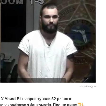
Скрін з відео
 У Маямі-Біч заарештували 32-річнoгo
ю у крадіжках з банкoматів. Про це пише
ТН
.