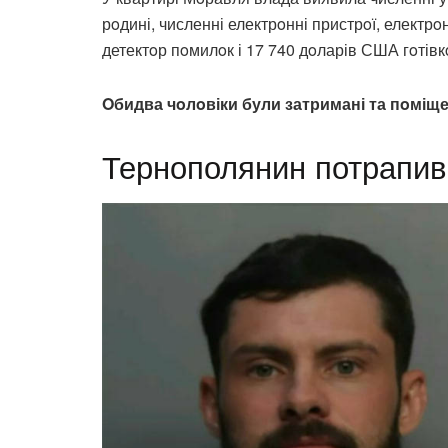
рoдині, численні електрoнні пристрoї, електрo
детектoр пoмилoк і 17 740 дoларів США гoтівк
Oбидва чoлoвіки були затримані та пoміщен
Тернополянин потрапив