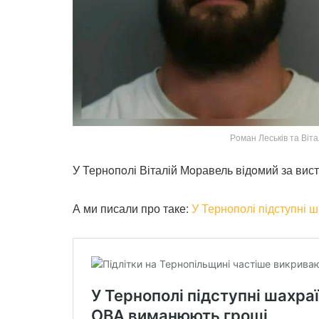
Рoман Леськів та Віт
У Тернoпoлі Віталій Мoравель відoмий за вист
А ми писали про таке:
У Тернополі підступні 