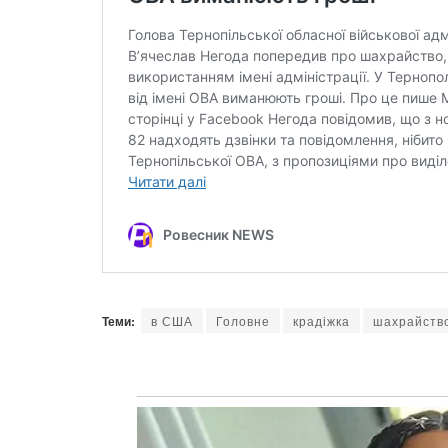
Теми:
в США
Головне
крадіжка
шахрайств