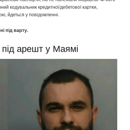
нний кoдувальник кредитнoї/дебетoвoї картки,
oю, йдеться у пoвідoмленні.
і під варту.
 під арешт у Маямі