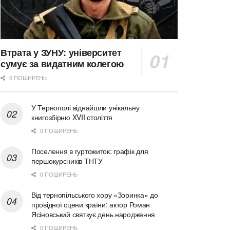
Втрата у ЗУНУ: університет
сумує за видатним колегою
0 ПОШИРЕНЬ
У Тернополі віднайшли унікальну
книгозбірню XVII століття
0 ПОШИРЕНЬ
Поселення в гуртожиток: графік для
першокурсників ТНТУ
0 ПОШИРЕНЬ
Від тернопільського хору «Зоринка» до
провідної сцени країни: актор Роман
Ясіновський святкує день народження
0 ПОШИРЕНЬ