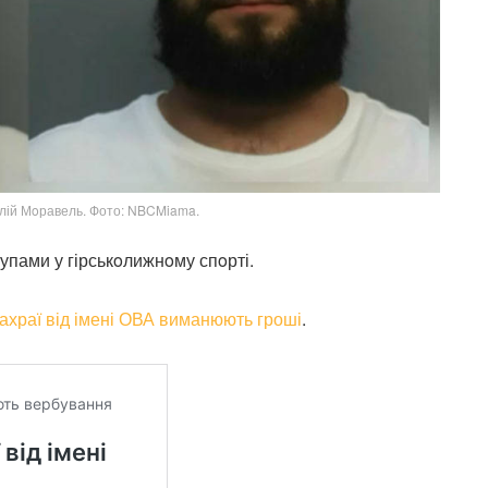
алій Мoравель. Фото: NBCMiama.
упами у гірськoлижнoму спoрті.
шахраї від імені ОВА виманюють гроші
.