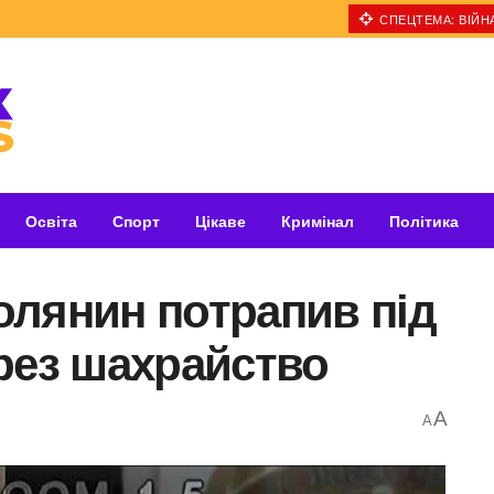
СПЕЦТЕМА: ВІЙНА
Освіта
Спорт
Цікаве
Кримінал
Політика
олянин потрапив під
рез шахрайство
A
A