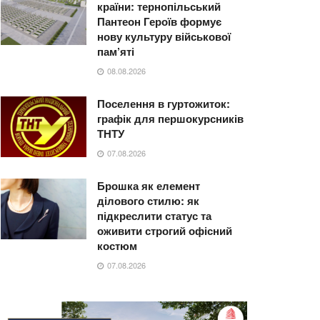
країни: тернопільський
Пантеон Героїв формує
нову культуру військової
пам’яті
08.08.2026
Поселення в гуртожиток:
графік для першокурсників
ТНТУ
07.08.2026
Брошка як елемент
ділового стилю: як
підкреслити статус та
оживити строгий офісний
костюм
07.08.2026