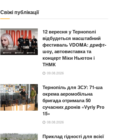
Свіжі публікації
12 вересня у Тернополі
відбудеться масштабний
фестиваль VDOMA: дрифт-
шоу, автовиставка та
концерт Міки Ньютон і
ТНМК
09.08.2026
Тернопіль для ЗСУ: 71-ша
окрема аеромобільна
бригада отримала 50
сучасних дронів «Vyriy Pro
15»
08.08.2026
Приклад гідності для всієї