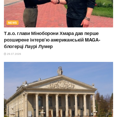
NEWS
Т.в.о. глави Міноборони Хмара дав перше
розширене інтерв’ю американській MAGA-
блогерці Лаурі Лумер
29.07.2026