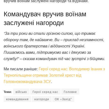
вручив воїнам заслужені нагороди та відзнаки.
Командувач вручив воїнам
заслужені нагороди
“За три роки ви стали грізною силою, що тримає
оборону там, де найважче. Ви – приклад незламності,
воїнського братерства і відданості Україні.
Пишаємось вами, підтримуємо вас і дякуємо за
службу!” – сказав командувач під час зустрічі з бійцями.
Ми писали раніше:
Герої серед нас: Володимир Іваник з
Тернопільщини отримав Золотий хрест від
Головнокомандувача ЗСУ
.
Теми:
військо
Герої серед нас
Головне
командування
нагороди
ОК «Захід"