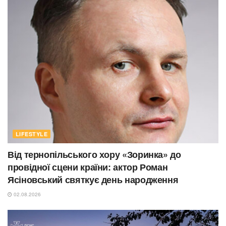
LIFESTYLE
Від тернопільського хору «Зоринка» до
провідної сцени країни: актор Роман
Ясіновський святкує день народження
02.08.2026