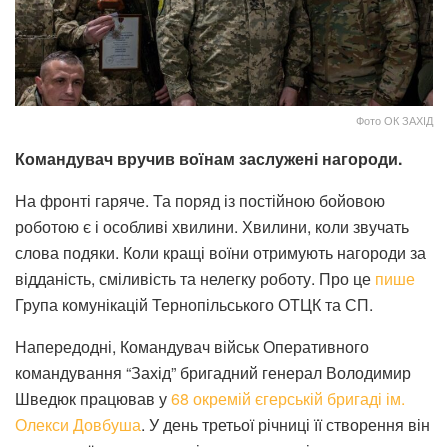
Фото ОК ЗАХІД
Командувач вручив воїнам заслужені нагороди.
На фронті гаряче. Та поряд із постійною бойовою
роботою є і особливі хвилини. Хвилини, коли звучать
слова подяки. Коли кращі воїни отримують нагороди за
відданість, сміливість та нелегку роботу. Про це
пише
Група комунікацій Тернопільського ОТЦК та СП.
Напередодні, Командувач військ Оперативного
командування “Захід” бригадний генерал Володимир
Шведюк працював у
68 окремій єгерській бригаді ім.
Олекси Довбуша
. У день третьої річниці її створення він