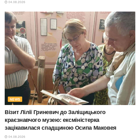
04.08.2026
NEWS
Візит Лілії Гриневич до Заліщицького
краєзнавчого музею: ексміністерка
зацікавилася спадщиною Осипа Маковея
04.08.2026