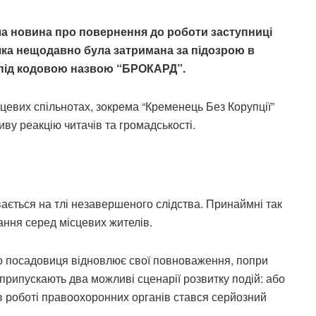
а новина про повернення до роботи заступниці
 яка нещодавно була затримана за підозрою в
и під кодовою назвою “БРОКАРД”.
цевих спільнотах, зокрема “Кременець Без Корупції”
ву реакцію читачів та громадськості.
ається на тлі незавершеного слідства. Принаймні так
ання серед місцевих жителів.
о посадовиця відновлює свої повноваження, попри
припускають два можливі сценарії розвитку подій: або
 в роботі правоохоронних органів стався серйозний