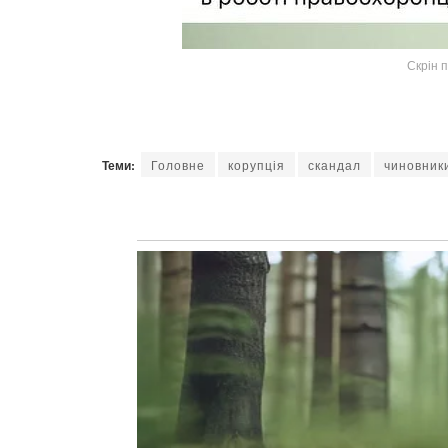
Скрін п
Теми:
Головне
корупція
скандал
чиновник