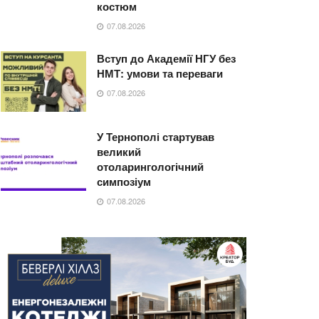
костюм
07.08.2026
Вступ до Академії НГУ без
НМТ: умови та переваги
07.08.2026
У Тернополі стартував
великий
отоларингологічний
симпозіум
07.08.2026