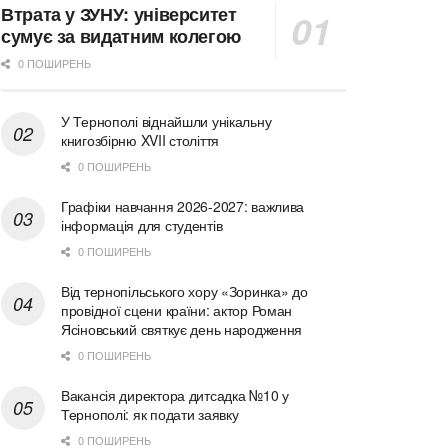
Втрата у ЗУНУ: університет
сумує за видатним колегою
0 ПОШИРЕНЬ
У Тернополі віднайшли унікальну
книгозбірню XVII століття
0 ПОШИРЕНЬ
Графіки навчання 2026-2027: важлива
інформація для студентів
0 ПОШИРЕНЬ
Від тернопільського хору «Зоринка» до
провідної сцени країни: актор Роман
Ясіновський святкує день народження
0 ПОШИРЕНЬ
Вакансія директора дитсадка №10 у
Тернополі: як подати заявку
0 ПОШИРЕНЬ