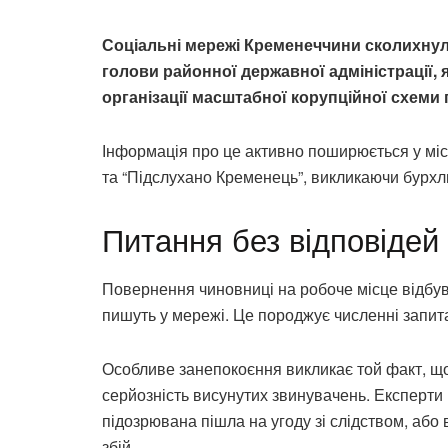
Соціальні мережі Кременеччини сколихнул
голови районної державної адміністрації,
організації масштабної корупційної схем
Інформація про це активно поширюється у міс
та “Підслухано Кременець”, викликаючи бурхли
Питання без відповідей
Повернення чиновниці на робоче місце відбув
пишуть у мережі. Це породжує численні запит
Особливе занепокоєння викликає той факт, щ
серйозність висунутих звинувачень. Експерти 
підозрювана пішла на угоду зі слідством, або
збій.