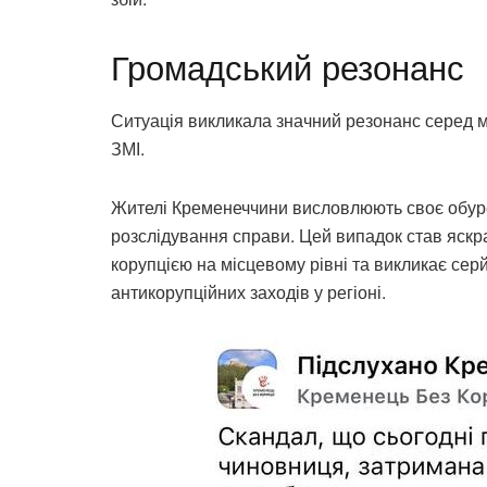
Громадський резонанс
Ситуація викликала значний резонанс серед м
ЗМІ.
Жителі Кременеччини висловлюють своє обур
розслідування справи. Цей випадок став яскр
корупцією на місцевому рівні та викликає се
антикорупційних заходів у регіоні.