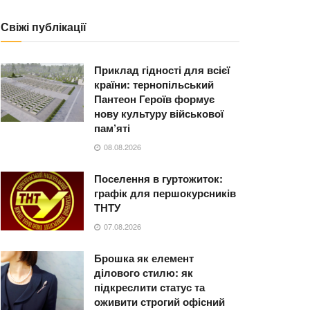
Свіжі публікації
Приклад гідності для всієї
країни: тернопільський
Пантеон Героїв формує
нову культуру військової
пам’яті
08.08.2026
Поселення в гуртожиток:
графік для першокурсників
ТНТУ
07.08.2026
Брошка як елемент
ділового стилю: як
підкреслити статус та
оживити строгий офісний