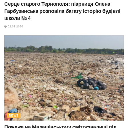
Серце старого Тернополя: піарниця Олена
Гарбузинська розповіла багату історію будівлі
школи № 4
02.08.2026
NEWS
Пожежа на Малашівському сміттєзвалищі під