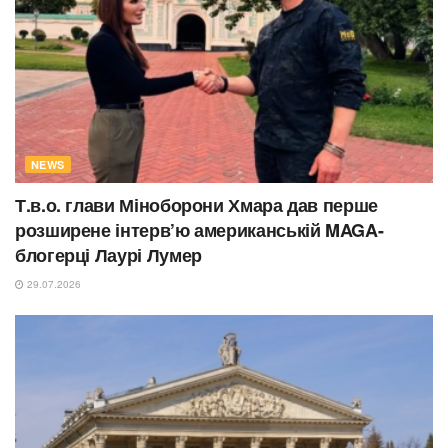
NEWS
Т.в.о. глави Міноборони Хмара дав перше
розширене інтерв’ю американській MAGA-
блогерці Лаурі Лумер
29.07.2026