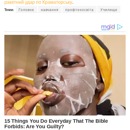
ракетний удар по Краматорську
.
Теми:
Головне
навчання
профтехосвіта
Училище