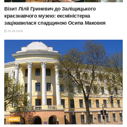
Візит Лілії Гриневич до Заліщицького
краєзнавчого музею: ексміністерка
зацікавилася спадщиною Осипа Маковея
04.08.2026
NEWS