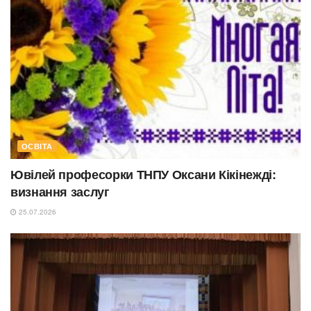
ОСВІТА
Ювілей професорки ТНПУ Оксани Кікінежді:
визнання заслуг
25.07.2026