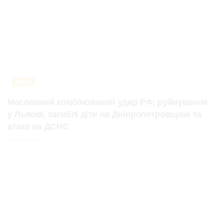
NEWS
Масований комбінований удар РФ: руйнування
у Львові, загиблі діти на Дніпропетровщині та
атака на ДСНС
30.07.2026