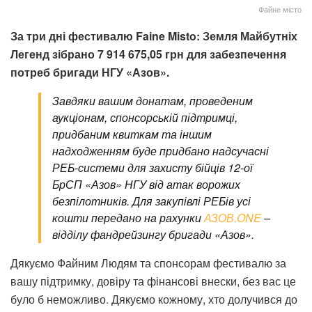
Файне місто
За три дні фестивалю Faine Misto: Земля Майбутніх
Легенд зібрано 7 914 675,05 грн для забезпечення
потреб бригади НГУ «Азов».
Завдяки вашим донатам, проведеним
аукціонам, спонсорській підтримці,
придбаним квиткам та іншим
надходженням буде придбано надсучасні
РЕБ-системи для захисту бійців 12-ої
БрСП «Азов» НГУ від атак ворожих
безпілотників. Для закупівлі РЕБів усі
кошти передано на рахунки
АЗОВ.ONE
–
відділу фандрейзингу бригади «Азов».
Дякуємо Файним Людям та спонсорам фестивалю за
вашу підтримку, довіру та фінансові внески, без вас це
було б неможливо. Дякуємо кожному, хто долучився до