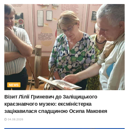
NEWS
Візит Лілії Гриневич до Заліщицького
краєзнавчого музею: ексміністерка
зацікавилася спадщиною Осипа Маковея
04.08.2026