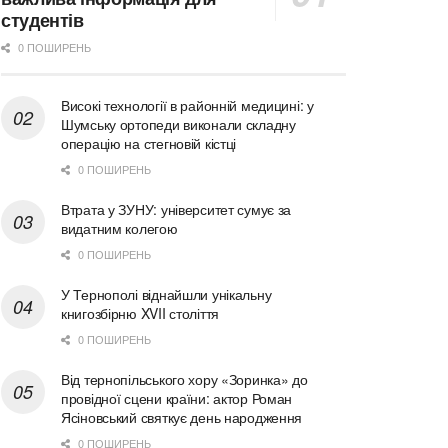
студентів
0 ПОШИРЕНЬ
Високі технології в районній медицині: у
Шумську ортопеди виконали складну
операцію на стегновій кістці
0 ПОШИРЕНЬ
Втрата у ЗУНУ: університет сумує за
видатним колегою
0 ПОШИРЕНЬ
У Тернополі віднайшли унікальну
книгозбірню XVII століття
0 ПОШИРЕНЬ
Від тернопільського хору «Зоринка» до
провідної сцени країни: актор Роман
Ясіновський святкує день народження
0 ПОШИРЕНЬ