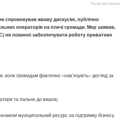
Ростислав Бортник
к спровокував жваву дискусію, публічно
ьних операторів на плечі громади. Мер заявив,
) не повинні забезпечувати роботу приватних
ія, коли громадам фактично «нав’язують» догляд за
атори та пальне до вишок;
трачаючи муніципальний ресурс на підтримку бізнесу