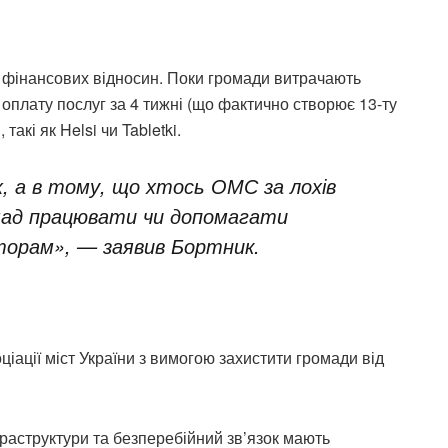
фінансових відносин. Поки громади витрачають
оплату послуг за 4 тижні (що фактично створює 13-ту
такі як Helsi чи Tabletki.
, а в тому, що хтось ОМС за лохів
мад працювати чи допомагати
орам», — заявив Бортник.
іації міст України з вимогою захистити громади від
фраструктури та безперебійний зв’язок мають