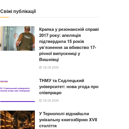
Свіжі публікації
Крапка у резонансній справі
2017 року: апеляція
підтвердила 15 років
ув’язнення за вбивство 17-
річної випускниці у
Вишнівці
06.08.2026
ТНМУ та Сєдлецький
університет: нова угода про
співпрацю
06.08.2026
У Тернополі віднайшли
унікальну книгозбірню XVII
століття