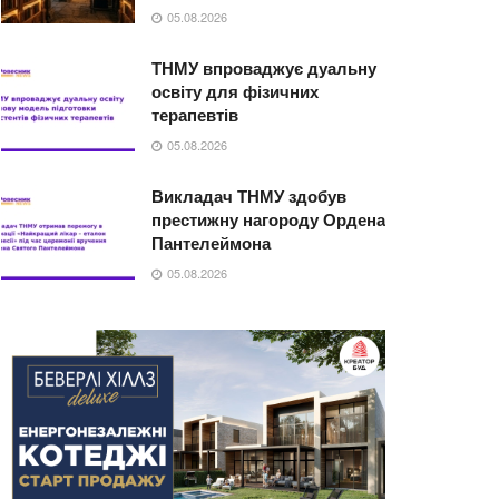
05.08.2026
ТНМУ впроваджує дуальну
освіту для фізичних
терапевтів
05.08.2026
Викладач ТНМУ здобув
престижну нагороду Ордена
Пантелеймона
05.08.2026