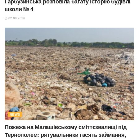
Гарбузинська розповіла багату історію будівлі
школи № 4
02.08.2026
NEWS
Пожежа на Малашівському сміттєзвалищі під
Тернополем: рятувальники гасять займання,