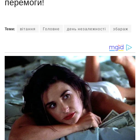
перемоги!
Теми:
вітання
Головне
день незалежності
збараж