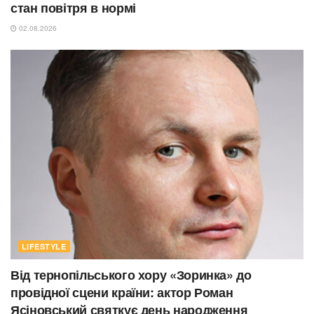
стан повітря в нормі
02.08.2026
LIFESTYLE
Від тернопільського хору «Зоринка» до
провідної сцени країни: актор Роман
Ясіновський святкує день народження