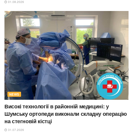
01.08.2026
NEWS
Високі технології в районній медицині: у
Шумську ортопеди виконали складну операцію
на стегновій кістці
31.07.2026