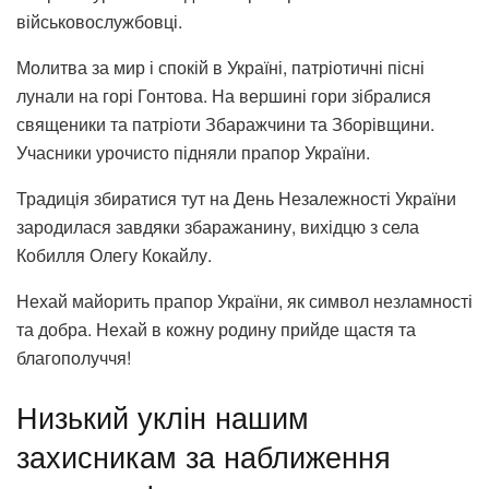
військовослужбовці.
Молитва за мир і спокій в Україні, патріотичні пісні
лунали на горі Гонтова. На вершині гори зібралися
священики та патріоти Збаражчини та Зборівщини.
Учасники урочисто підняли прапор України.
Традиція збиратися тут на День Незалежності України
зародилася завдяки збаражанину, вихідцю з села
Кобилля Олегу Кокайлу.
Нехай майорить прапор України, як символ незламності
та добра. Нехай в кожну родину прийде щастя та
благополуччя!
Низький уклін нашим
захисникам за наближення