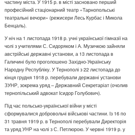
частину міста. У 1915 р. в місті засновано перший
професійний стаціонарний театр «Тарнопольські
театральні вечори» (режисери Лесь Курбас і Микола
Бенцаль).
У ніч на 1 листопада 1918 р. учні української гімназії на
чолі з учителями С. Сидоряком і А. Музичкою зайняли
австрійські державні установи, а 13 листопада в
Галичині було проголошено Західно-Українську
Народну Республіку. У Тернополі з 22 листопада до
кінця грудня 1918 р. перебували державні установи
ЗУНР, зокрема уряд – Державний Секретаріат (очолив
тернопільський адвокат Ісидор Голубович).
Під час польсько-української війни у місті
сформувалися добровольчі військові частини. Із 16 по
31 травня 1919 р. в Тернополі перебували Директорія
та уряд УНР на чолі з С. Петлюрою. У червні 1919 р. у