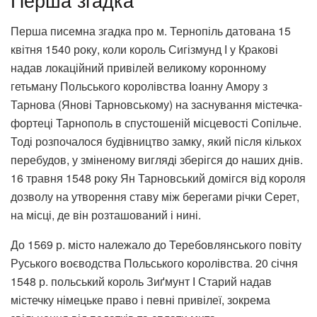
Перша писемна згадка про м. Тернопіль датована 15
квітня 1540 року, коли король Сигізмунд І у Кракові
надав локаційний привілей великому коронному
гетьману Польського королівства Іоанну Амору з
Тарнова (Янові Тарновському) на заснування містечка-
фортеці Тарнополь в спустошеній місцевості Сопільче.
Тоді розпочалося будівництво замку, який після кількох
перебудов, у зміненому вигляді зберігся до наших днів.
16 травня 1548 року Ян Тарновський домігся від короля
дозволу на утворення ставу між берегами річки Серет,
на місці, де він розташований і нині.
До 1569 р. місто належало до Теребовлянського повіту
Руського воєводства Польського королівства. 20 січня
1548 р. польський король Зиґмунт І Старий надав
містечку німецьке право і певні привілеї, зокрема