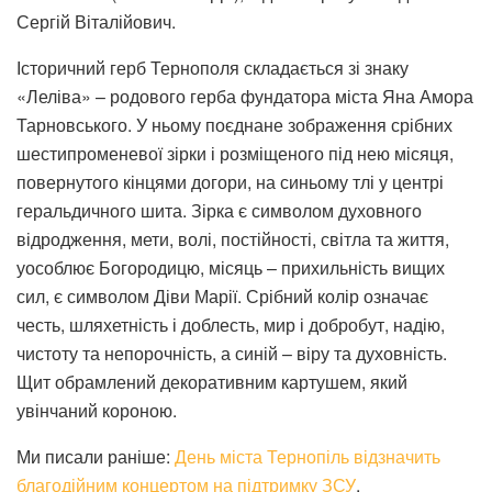
Сергій Віталійович.
Історичний герб Тернополя складається зі знаку
«Леліва» – родового герба фундатора міста Яна Амора
Тарновського. У ньому поєднане зображення срібних
шестипроменевої зірки і розміщеного під нею місяця,
повернутого кінцями догори, на синьому тлі у центрі
геральдичного шита. Зірка є символом духовного
відродження, мети, волі, постійності, світла та життя,
уособлює Богородицю, місяць – прихильність вищих
сил, є символом Діви Марії. Срібний колір означає
честь, шляхетність і доблесть, мир і добробут, надію,
чистоту та непорочність, а синій – віру та духовність.
Щит обрамлений декоративним картушем, який
увінчаний короною.
Ми писали раніше:
День міста Тернопіль відзначить
благодійним концертом на підтримку ЗСУ
.