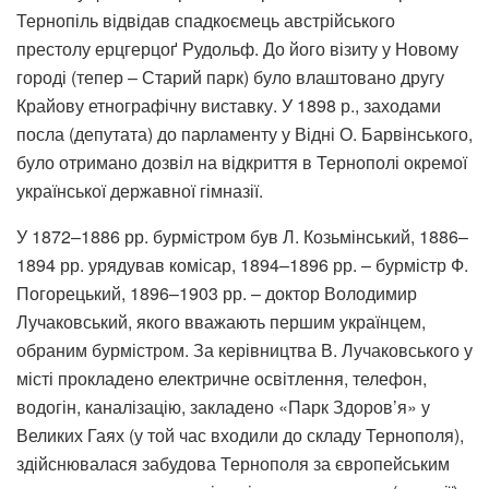
Тернопіль відвідав спадкоємець австрійського
престолу ерцгерцоґ Рудольф. До його візиту у Новому
городі (тепер – Старий парк) було влаштовано другу
Крайову етнографічну виставку. У 1898 р., заходами
посла (депутата) до парламенту у Відні О. Барвінського,
було отримано дозвіл на відкриття в Тернополі окремої
української державної гімназії.
У 1872–1886 рр. бурмістром був Л. Козьмінський, 1886–
1894 рр. урядував комісар, 1894–1896 рр. – бурмістр Ф.
Погорецький, 1896–1903 рр. – доктор Володимир
Лучаковський, якого вважають першим українцем,
обраним бурмістром. За керівництва В. Лучаковського у
місті прокладено електричне освітлення, телефон,
водогін, каналізацію, закладено «Парк Здоров’я» у
Великих Гаях (у той час входили до складу Тернополя),
здійснювалася забудова Тернополя за європейським