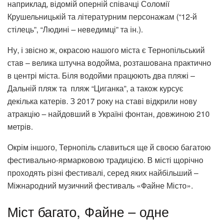
наприклад, відомій оперній співачці Соломії
Крушельницькій та літературним персонажам (“12-й
стілець”, “Людині – неведимці” та ін.).
Ну, і звісно ж, окрасою нашого міста є Тернопільський
став – велика штучна водойма, розташована практично
в центрі міста. Біля водойми працюють два пляжі –
Дальній пляж та пляж “Циганка”, а також курсує
декілька катерів. З 2017 року на ставі відкрили нову
атракцію – найдовший в Україні фонтан, довжиною 210
метрів.
Окрім іншого, Тернопіль славиться ще й своєю багатою
фестивально-ярмарковою традицією. В місті щорічно
проходять різні фестивалі, серед яких найбільший –
Міжнародний музичний фестиваль «Файне Місто».
Міст багато, Файне – одне