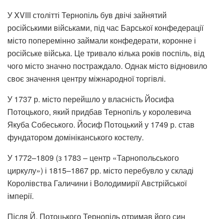
У XVIII столітті Тернопіль був двічі зайнятий
російськими військами, під час Барської конфедерації
місто поперемінно займали конфедерати, коронне і
російське війська. Це тривало кілька років поспіль, від
чого місто значно постраждало. Однак місто відновило
своє значення центру міжнародної торгівлі.
У 1737 р. місто перейшло у власність Йосифа
Потоцького, який придбав Тернопіль у королевича
Якуба Собеського. Йосиф Потоцький у 1749 р. став
фундатором домініканського костелу.
У 1772–1809 (з 1783 – центр «Тарнопольського
циркулу») і 1815–1867 рр. місто перебувло у складі
Королівства Галичини і Володимирії Австрійської
імперії.
Після Й. Потоцького Тернопіль отримав його син