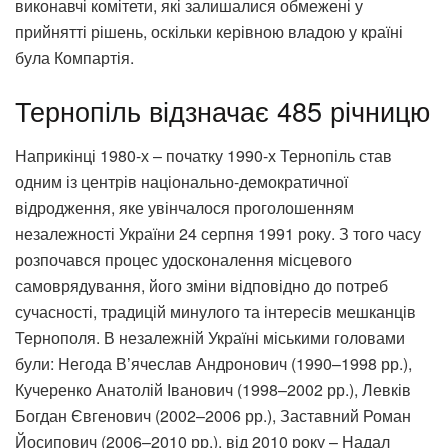
виконавчі комітети, які залишалися обмежені у
прийнятті рішень, оскільки керівною владою у країні
була Компартія.
Тернопіль відзначає 485 річницю
Наприкінці 1980-х – початку 1990-х Тернопіль став
одним із центрів національно-демократичної
відродження, яке увінчалося проголошенням
незалежності України 24 серпня 1991 року. З того часу
розпочався процес удосконалення місцевого
самоврядування, його зміни відповідно до потреб
сучасності, традицій минулого та інтересів мешканців
Тернополя. В незалежній Україні міськими головами
були: Негода В’ячеслав Андронович (1990–1998 рр.),
Кучеренко Анатолій Іванович (1998–2002 рр.), Левків
Богдан Євгенович (2002–2006 рр.), Заставний Роман
Йосипович (2006–2010 рр.), від 2010 року – Надал