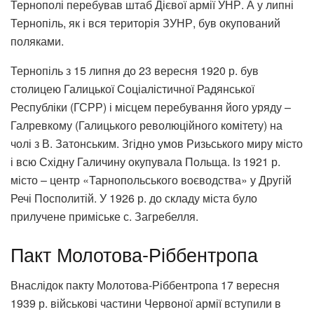
Тернополі перебував штаб Дієвої армії УНР. А у липні
Тернопіль, як і вся територія ЗУНР, був окупований
поляками.
Тернопіль з 15 липня до 23 вересня 1920 р. був
столицею Галицької Соціалістичної Радянської
Республіки (ГСРР) і місцем перебування його уряду –
Галревкому (Галицького революційного комітету) на
чолі з В. Затонським. Згідно умов Ризьського миру місто
і всю Східну Галичину окупувала Польща. Із 1921 р.
місто – центр «Тарнопольського воєводства» у Другій
Речі Посполитій. У 1926 р. до складу міста було
прилучене приміське с. Загребелля.
Пакт Молотова-Ріббентропа
Внаслідок пакту Молотова-Ріббентропа 17 вересня
1939 р. військові частини Червоної армії вступили в