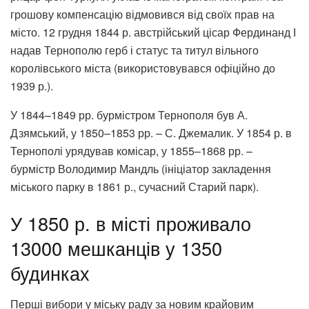
грошову компенсацію відмовився від своїх прав на
місто. 12 грудня 1844 р. австрійський цісар Фердинанд І
надав Тернополю герб і статус та титул вільного
королівського міста (використовувався офіційно до
1939 р.).
У 1844–1849 рр. бурмістром Тернополя був А.
Дзямський, у 1850–1853 рр. – С. Джемалик. У 1854 р. в
Тернополі урядував комісар, у 1855–1868 рр. –
бурмістр Володимир Мандль (ініціатор закладення
міського парку в 1861 р., сучасний Старий парк).
У 1850 р. в місті проживало
13000 мешканців у 1350
будинках
Перші вибори у міську раду за новим крайовим