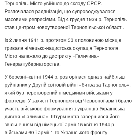
Тернопіль. Місто увійшло до складу СРСР.
Розпочалася радянізація, що супроводжувалася
масовими репресіями. Від 4 грудня 1939 р. Тернопіль
став центром новоутвореної Тернопільської області.
Із 2 липня 1941 р. протягом 33 з половиною місяців
тривала німецько-нацистська окупація Тернополя.
Місто належало до дистрикту «Галичина»
Генералгубернаторства.
У березні–квітні 1944 р. розгорілася одна з найбільш
руйнівних у Другій світовій війні «битва за Тарнополь»,
який був перетворений німецькими військами у
фортецю. У захисті Тернополя від Червоної армії брало
участь військове формування з українців Україніська
дивізія «Галичина». Штурм міста завершився його
звільненням від німецької армії 15 квітня 1944 р.
військами 60-ї армії 1-го Українського фронту.