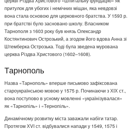
церкві Різдва Христового «Шпитальну фундацію» як
притулок для убогих і немічних міщан, яка невдовзі
вона стала основою для церковного братства. У 1593 р.
при братстві було засновано школу. Власником
Тарнополя з 1603 року був князь Олександр
Костянтинович Острозький, а згодом його вдова Анна зі
Штемберка Острозька. Тоді була зведена мурована
церква Різдва Христового (1602–1608).
Тарнополь
Назва «Тарнополь» вперше письмово зафіксована
староукраїнською мовою у 1575 р. Починаючи з ХІХ ст.,
вона поступово в усному мовленні «українізувалася»
як «Тарнопіль» і «Тернопіль».
Динамічному розвитку міста заважали набіги татар.
Протягом ХVI ст. відбувалися напади у 1549, 1575 і