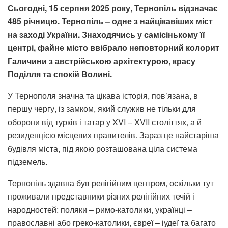
Сьогодні, 15 серпня 2025 року, Тернопіль відзначає
485 річницю. Тернопіль – одне з найцікавіших міст
на заході України. Знаходячись у самісінькому її
центрі, файне місто ввібрало неповторний колорит
Галичини з австрійською архітектурою, красу
Поділля та спокій Волині.
У Тернополя значна та цікава історія, пов’язана, в
першу чергу, із замком, який служив не тільки для
оборони від турків і татар у XVI – XVII століттях, а й
резиденцією місцевих правителів. Зараз це найстаріша
будівля міста, під якою розташована ціла система
підземель.
Тернопіль здавна був релігійним центром, оскільки тут
проживали представники різних релігійних течій і
народностей: поляки – римо-католики, українці –
православні або греко-католики, євреї – іудеї та багато