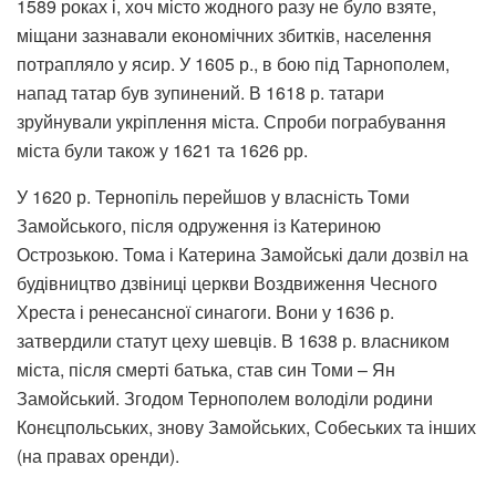
1589 роках і, хоч місто жодного разу не було взяте,
міщани зазнавали економічних збитків, населення
потрапляло у ясир. У 1605 р., в бою під Тарнополем,
напад татар був зупинений. В 1618 р. татари
зруйнували укріплення міста. Спроби пограбування
міста були також у 1621 та 1626 рр.
У 1620 р. Тернопіль перейшов у власність Томи
Замойського, після одруження із Катериною
Острозькою. Тома і Катерина Замойські дали дозвіл на
будівництво дзвіниці церкви Воздвиження Чесного
Хреста і ренесансної синагоги. Вони у 1636 р.
затвердили статут цеху шевців. В 1638 р. власником
міста, після смерті батька, став син Томи – Ян
Замойський. Згодом Тернополем володіли родини
Конєцпольських, знову Замойських, Собеських та інших
(на правах оренди).