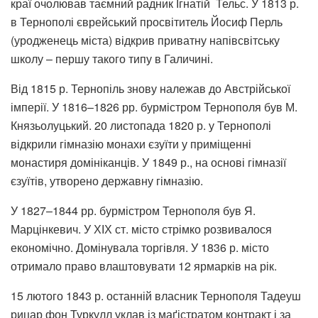
краї очолював таємний радник Ігнатій Тельс. У 1813 р.
в Тернополі єврейський просвітитель Йосиф Перль
(уродженець міста) відкрив приватну напівсвітську
школу – першу такого типу в Галичині.
Від 1815 р. Тернопіль знову належав до Австрійської
імперії. У 1816–1826 рр. бурмістром Тернополя був М.
Князьолуцький. 20 листопада 1820 р. у Тернополі
відкрили гімназію монахи єзуїти у приміщенні
монастиря домініканців. У 1849 р., на основі гімназії
єзуїтів, утворено державну гімназію.
У 1827–1844 рр. бурмістром Тернополя був Я.
Марцінкевич. У ХІХ ст. місто стрімко розвивалося
економічно. Домінувала торгівля. У 1836 р. місто
отримало право влаштовувати 12 ярмарків на рік.
15 лютого 1843 р. останній власник Тернополя Тадеуш
рицар фон Туркулл уклав із маґістратом контракт і за