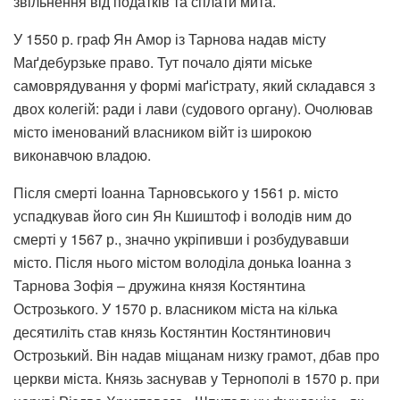
звільнення від податків та сплати мита.
У 1550 р. граф Ян Амор із Тарнова надав місту
Маґдебурзьке право. Тут почало діяти міське
самоврядування у формі маґістрату, який складався з
двох колегій: ради і лави (судового органу). Очолював
місто іменований власником війт із широкою
виконавчою владою.
Після смерті Іоанна Тарновського у 1561 р. місто
успадкував його син Ян Кшиштоф і володів ним до
смерті у 1567 р., значно укріпивши і розбудувавши
місто. Після нього містом володіла донька Іоанна з
Тарнова Зофія – дружина князя Костянтина
Острозького. У 1570 р. власником міста на кілька
десятиліть став князь Костянтин Костянтинович
Острозький. Він надав міщанам низку грамот, дбав про
церкви міста. Князь заснував у Тернополі в 1570 р. при