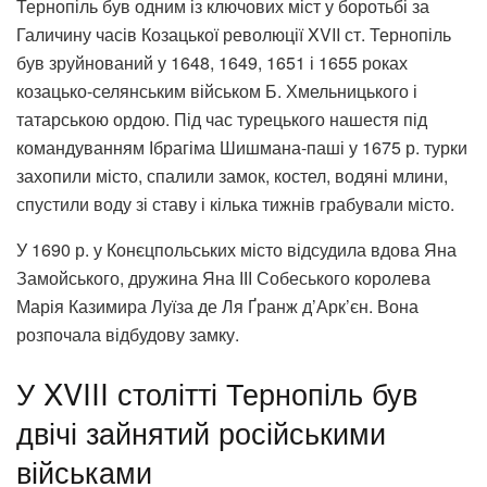
Тернопіль був одним із ключових міст у боротьбі за
Галичину часів Козацької революції XVII ст. Тернопіль
був зруйнований у 1648, 1649, 1651 і 1655 роках
козацько-селянським військом Б. Хмельницького і
татарською ордою. Під час турецького нашестя під
командуванням Ібрагіма Шишмана-паші у 1675 р. турки
захопили місто, спалили замок, костел, водяні млини,
спустили воду зі ставу і кілька тижнів грабували місто.
У 1690 р. у Конєцпольських місто відсудила вдова Яна
Замойського, дружина Яна ІІІ Собеського королева
Марія Казимира Луїза де Ля Ґранж д’Арк’єн. Вона
розпочала відбудову замку.
У XVIII столітті Тернопіль був
двічі зайнятий російськими
військами