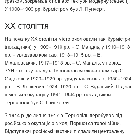
зразком, зокрема в стилі архітектури модерну (сецесії).
У 1903–1909 рр. бурмістром був Л. Пунчерт.
ХХ століття
На початку ХХ століття місто очолювали такі бурмістри
(посадники): у 1909–1910 рр. – С. Мандль, у 1910–1913
рр. – урядував комісар, 1913–1915 рр. – Е.
Міхаловський, 1917–1918 рр. – С. Мандль, у період
ЗУНР міську владу в Тернополі очолював комісар С.
Сидоряк, у 1920–1929 рр. урядував комісар, 1930–1934
рр. – В. Ленкевич, 1934–1939 рр. – С. Відацький. Під час
німецької окупації у 1941–1944 рр. посадником
Тернополя був О. Гринкевич.
З 1914 р. до липня 1917 р. Тернопіль перебував під
російською окупацією в ході Першої світової війни.
Відступаючі російські частини підпалили центральну