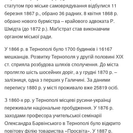
статутом про міське самоврядування відбулися 11
березня 1867 р., обрано 36 радних. 8 квітня 1868 р.
обрано нового бурмістра – крайового адвоката Р.
Шмідта (до 1872 р.). Маґістрат став виконавчим
органом міської ради.
У 1866 р. в Тернополі було 1700 будинків і 16167
мешканців. Розвитку Тернополя у другій половині ХІХ
ст. сприяла розбудова шляхів сполучення. До міста
пролягло шість шосейних доріг, а у грудні 1870 р. –
залізниця, одна з перших у Галичині. За даними
перепису 1880 р. у місті проживало вже 25819 осіб.
З 1860-х рр. у Тернополі місцеві русини-українці
переживали національне пробудження. У 1876 р.
заходами професора учительської семінарії
Олександра Барвінського в Тернополі було відкрито
повітову філію товариства «Просвіта». У 1887 р.