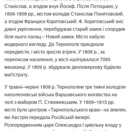
Станіслав, а згодом внук Йосиф. Після Потоцьких, у
1806-1808 рр., містом володів Станіслав Понятовский,
а згодом Франциск Коритовський. Ф. Коритовський зніс
давні укріплення, перебудував старий замок і спорудив
біля нього палац – Новий замок. Місто набуло
модерного вигляду. До Тернополя приєднали
передмістя, і місто зросло втричі. У 1808 р., за
переписом населення, у місті налічувалося 7093
мешканці. У 1809 р. збудували двоповерхову будівлю
маґістрату.
У травні–червні 1809 р. Тернополем три тижні володіли
наполеонівські війська Варшавського князівства на
чолі з майором П. Стжижевським. У 1809–1815 рр.
місто було центром «Тарнопольського краю» на землях,
які Австрія передала Російській імперії.
Розпорядженням царя Олександра І цивільну владу у