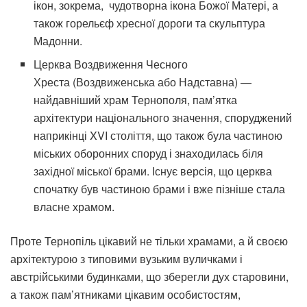
ікон, зокрема, чудотворна ікона Божої Матері, а
також горельєф хресної дороги та скульптура
Мадонни.
Церква Воздвиження Чесного
Хреста (Воздвиженська або Надставна) —
найдавніший храм Тернополя, пам’ятка
архітектури національного значення, споруджений
наприкінці XVI століття, що також була частиною
міських оборонних споруд і знаходилась біля
західної міської брами. Існує версія, що церква
спочатку був частиною брами і вже пізніше стала
власне храмом.
Проте Тернопіль цікавий не тільки храмами, а й своєю
архітектурою з типовими вузьким вуличками і
австрійськими будинками, що зберегли дух старовини,
а також пам’ятниками цікавим особистостям,