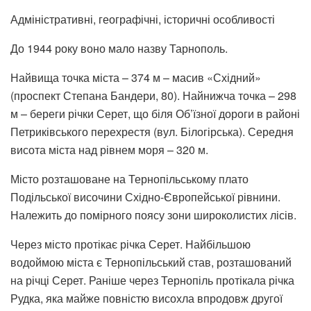
Адміністративні, географічні, історичні особливості
До 1944 року воно мало назву Тарнополь.
Найвища точка міста – 374 м – масив «Східний»
(проспект Степана Бандери, 80). Найнижча точка – 298
м – береги річки Серет, що біля Об’їзної дороги в районі
Петриківського перехрестя (вул. Білогірська). Середня
висота міста над рівнем моря – 320 м.
Місто розташоване на Тернопільському плато
Подільської височини Східно-Європейської рівнини.
Належить до помірного поясу зони широколистих лісів.
Через місто протікає річка Серет. Найбільшою
водоймою міста є Тернопільський став, розташований
на річці Серет. Раніше через Тернопіль протікала річка
Рудка, яка майже повністю висохла впродовж другої