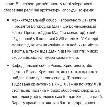
інших. Внаслідок цих обставин, у місті збереглися
старовинні релігійні архітектурні споруди, зокрема:
Архикатедральний собор Непорочного Зачаття
Пресвятої Богородиці (давніше Домініканський
костел Пресвятої Діви Марії та монастир), який
збудований у II половині XVIII століття. У Катедрі
можна піднятися на дзвіницю та побачити місто з
висоти, а також відвідати підземні крипти, у яких
скоро відкриється музей храмів міста.
Кафедральний собор Різдва Христового, або
Церква Різдва Христового, яка є також однією з
найдавніших культових споруд Тернополя і
збудована орієнтовно в кінці XVI – на початку XVII
століть, як частина міських оборонних споруд. За
легендою у ній молився сам Богдан Хмельницький.
Зараз у храмі знаходяться багато старовинних