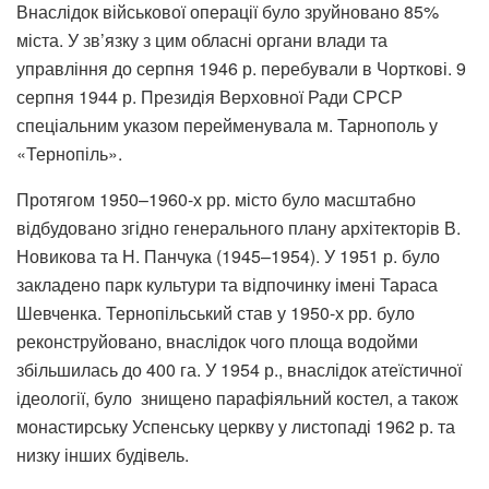
Внаслідок військової операції було зруйновано 85%
міста. У зв’язку з цим обласні органи влади та
управління до серпня 1946 р. перебували в Чорткові. 9
серпня 1944 р. Президія Верховної Ради СРСР
спеціальним указом перейменувала м. Тарнополь у
«Тернопіль».
Протягом 1950–1960-х рр. місто було масштабно
відбудовано згідно генерального плану архітекторів В.
Новикова та Н. Панчука (1945–1954). У 1951 р. було
закладено парк культури та відпочинку імені Тараса
Шевченка. Тернопільський став у 1950-х рр. було
реконструйовано, внаслідок чого площа водойми
збільшилась до 400 га. У 1954 р., внаслідок атеїстичної
ідеології, було знищено парафіяльний костел, а також
монастирську Успенську церкву у листопаді 1962 р. та
низку інших будівель.