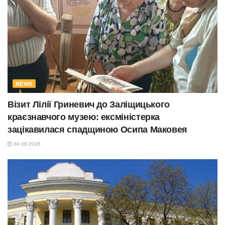
NEWS
Візит Лілії Гриневич до Заліщицького
краєзнавчого музею: ексміністерка
зацікавилася спадщиною Осипа Маковея
04.08.2026