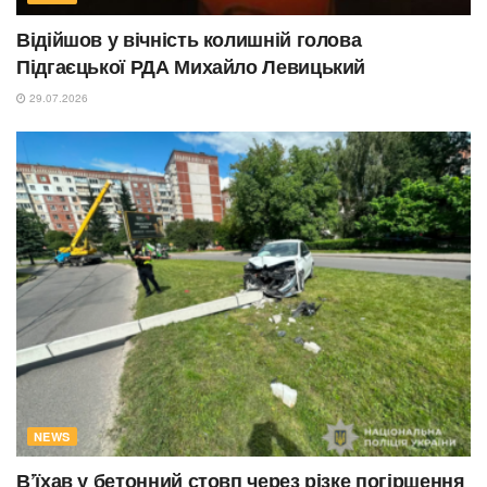
Відійшов у вічність колишній голова
Підгаєцької РДА Михайло Левицький
29.07.2026
NEWS
В’їхав у бетонний стовп через різке погіршення