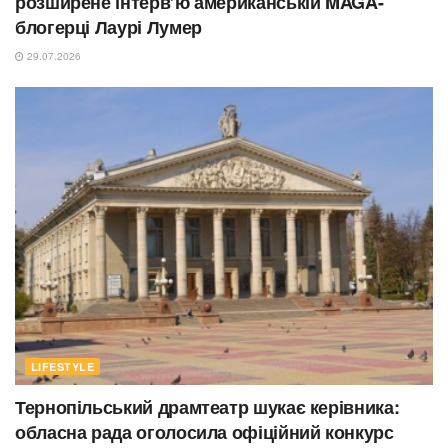
розширене інтерв’ю американській MAGA-
блогерці Лаурі Лумер
29.07.2026
LIFESTYLE
Тернопільський драмтеатр шукає керівника:
обласна рада оголосила офіційний конкурс