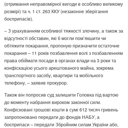
(отримання неправомірної вигоди в особливо великому
розмірі) та ч. 1 ст. 263 ККУ (незаконне зберігання
боєприпасів).
– З урахуванням особливої тяжкості злочину, а також за
відсутності обставин, які б могли пом’якшити чи
обтяжити покарання, пропоную призначити остаточне
покарання – 11 років позбавлення волі з позбавленням
права обіймати посади в органах влади на 3 роки та
конфіскацією усього арештованого майна, зокрема
транспортного засобу, квартири та мобільного
телефону, – заявив прокурор.
Також він попросив суд залишити Головка під вартою
до моменту набрання вироком законної сили.
Конфісковані грошові кошти в сумі 612 тисяч гривень
запропоновано передати до фондів НАБУ, а
боєприпаси – передати Збройним силам України або,