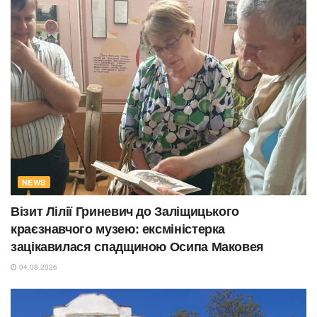
NEWS
Візит Лілії Гриневич до Заліщицького
краєзнавчого музею: ексміністерка
зацікавилася спадщиною Осипа Маковея
04.08.2026