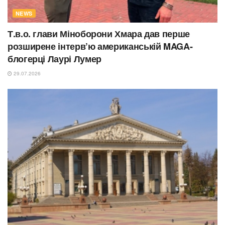
NEWS
Т.в.о. глави Міноборони Хмара дав перше
розширене інтерв’ю американській MAGA-
блогерці Лаурі Лумер
29.07.2026