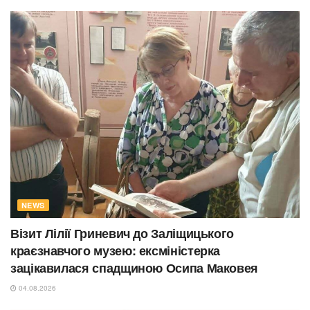
NEWS
Візит Лілії Гриневич до Заліщицького
краєзнавчого музею: ексміністерка
зацікавилася спадщиною Осипа Маковея
04.08.2026