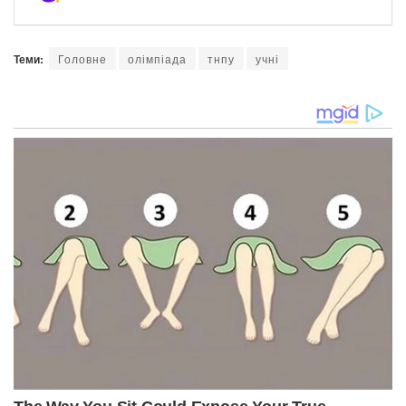
Теми:
Головне
олімпіада
тнпу
учні