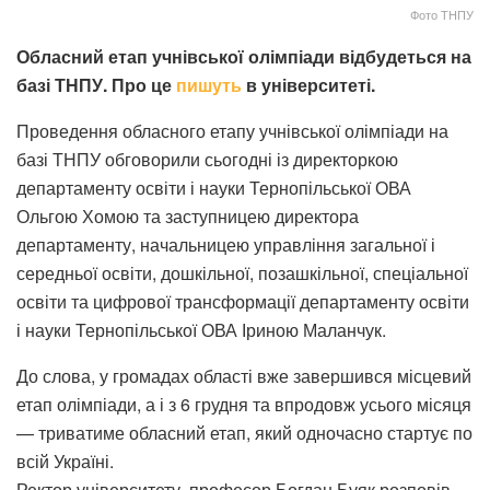
Фото ТНПУ
Обласний етап учнівської олімпіади відбудеться на
базі ТНПУ. Про це
пишуть
в університеті.
Проведення обласного етапу учнівської олімпіади на
базі ТНПУ обговорили сьогодні із директоркою
департаменту освіти і науки Тернопільської ОВА
Ольгою Хомою та заступницею директора
департаменту, начальницею управління загальної і
середньої освіти, дошкільної, позашкільної, спеціальної
освіти та цифрової трансформації департаменту освіти
і науки Тернопільської ОВА Іриною Маланчук.
До слова, у громадах області вже завершився місцевий
етап олімпіади, а і з 6 грудня та впродовж усього місяця
— триватиме обласний етап, який одночасно стартує по
всій Україні.
Ректор університету, професор Богдан Буяк розповів,