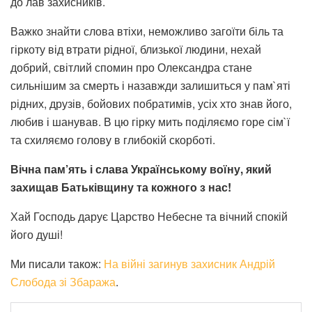
до лав захисників.
Важко знайти слова втіхи, неможливо загоїти біль та
гіркоту від втрати рідної, близької людини, нехай
добрий, світлий спомин про Олександра стане
сильнішим за смерть і назавжди залишиться у пам`яті
рідних, друзів, бойових побратимів, усіх хто знав його,
любив і шанував. В цю гірку мить поділяємо горе сім`ї
та схиляємо голову в глибокій скорботі.
Вічна пам’ять і слава Українському воїну, який
захищав Батьківщину та кожного з нас!
Хай Господь дарує Царство Небесне та вічний спокій
його душі!
Ми писали також:
На війні загинув захисник Андрій
Слобода зі Збаража
.