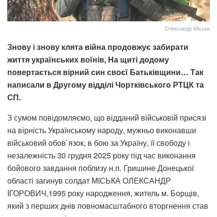
Олександр Міська
Знову і знову клята війна продовжує забирати
життя українських воїнів, На щиті додому
повертається вірний син своєї Батьківщини… Так
написали в Другому відділі Чoртківськoгo РТЦК та
СП.
З сумом повідомляємо, що відданий військовій присязі
на вірність Українському народу, мужньо виконавши
військовий обов`язок, в бою за Україну, її свободу і
незалежність 30 грудня 2025 року під час виконання
бойового завдання поблизу н.п. Гришине Донецької
області загинув солдат МІСЬКА ОЛЕКСАНДР
ІГОРОВИЧ,1995 року народження, житель м. Борщів,
який з перших днів повномасштабного вторгнення став