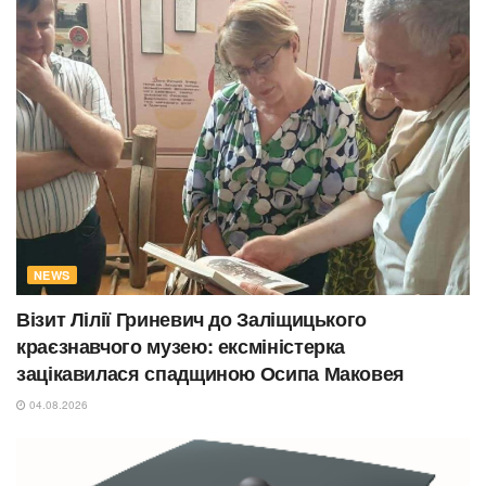
NEWS
Візит Лілії Гриневич до Заліщицького
краєзнавчого музею: ексміністерка
зацікавилася спадщиною Осипа Маковея
04.08.2026