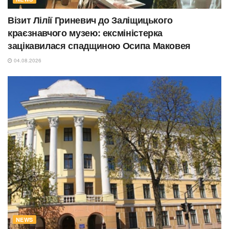
Візит Лілії Гриневич до Заліщицького
краєзнавчого музею: ексміністерка
зацікавилася спадщиною Осипа Маковея
04.08.2026
NEWS