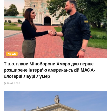
NEWS
Т.в.о. глави Міноборони Хмара дав перше
розширене інтерв’ю американській MAGA-
блогерці Лаурі Лумер
29.07.2026