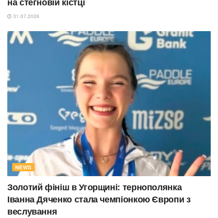
на стегновій кістці
31.07.2026
NEWS
Золотий фініш в Угорщині: тернополянка
Іванна Дяченко стала чемпіонкою Європи з
веслування