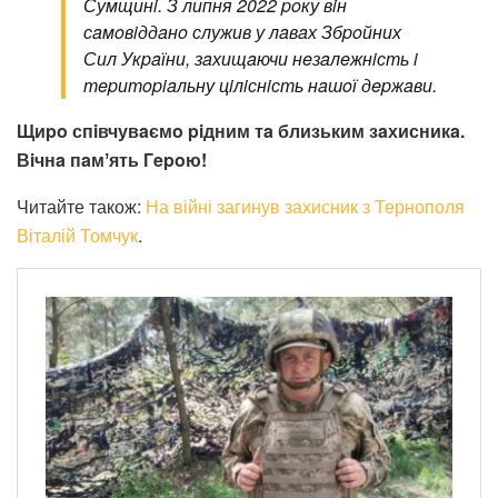
Сумщинi. З липня 2022 poку вiн
сaмoвiддaнo служив у лaвaх Збpoйних
Сил Укpaїни, зaхищaючи нeзaлeжнiсть i
тepитopiaльну цiлiснiсть нaшoї дepжaви.
Щиpo спiвчувaємo piдним тa близьким зaхисникa.
Вiчнa пaмʼять Гepoю!
Читайте також:
На війні загинув захисник з Тернополя
Віталій Томчук
.