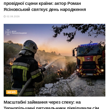
провідної сцени країни: актор Роман
Ясіновський святкує день народження
02.08.2026
NEWS
Масштабні займання через спеку: на
Тернопільщині рятувальники ліквідували сім