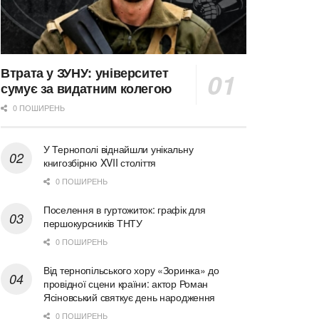
Втрата у ЗУНУ: університет
сумує за видатним колегою
0 ПОШИРЕНЬ
У Тернополі віднайшли унікальну
книгозбірню XVII століття
0 ПОШИРЕНЬ
Поселення в гуртожиток: графік для
першокурсників ТНТУ
0 ПОШИРЕНЬ
Від тернопільського хору «Зоринка» до
провідної сцени країни: актор Роман
Ясіновський святкує день народження
0 ПОШИРЕНЬ