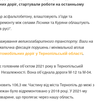
ьних доріг, стартували роботи на останньому
р асфальтобетону, влаштовують з’їзди та
апремонту між селами Лісники та Куряни облаштують
 русі”.
ажування великогабаритного транспорту. Ваги на
матична фіксація порушень і мінімальний вплив
томобільних доріг у Тернопільській області
.
є головним об’єктом 2021 року в Тернопільській
ці Незалежності. Вона об’єднала дороги М-12 та М-04.
вить 106,3 км. Частину від міста Тернопіль до межі з
ежан було відремонтовано у 2018 році. У 2021-му
зварине, що пролягає через нашу область.