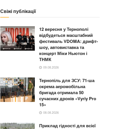
Свіжі публікації
12 вересня у Тернополі
відбудеться масштабний
фестиваль VDOMA: дрифт-
шоу, автовиставка та
концерт Міки Ньютон і
ТНМК
09.08.2026
Тернопіль для ЗСУ: 71-ша
окрема аеромобільна
бригада отримала 50
сучасних дронів «Vyriy Pro
15»
08.08.2026
Приклад гідності для всієї