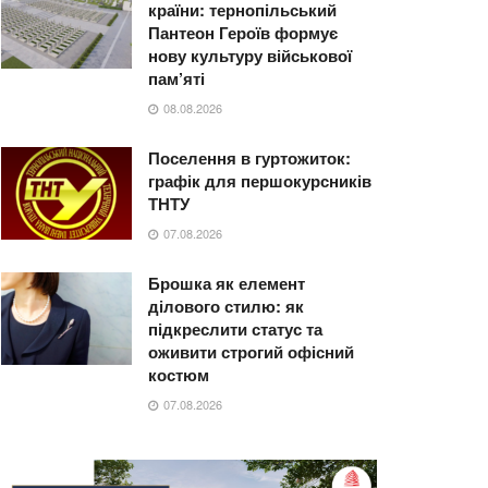
країни: тернопільський
Пантеон Героїв формує
нову культуру військової
пам’яті
08.08.2026
Поселення в гуртожиток:
графік для першокурсників
ТНТУ
07.08.2026
Брошка як елемент
ділового стилю: як
підкреслити статус та
оживити строгий офісний
костюм
07.08.2026