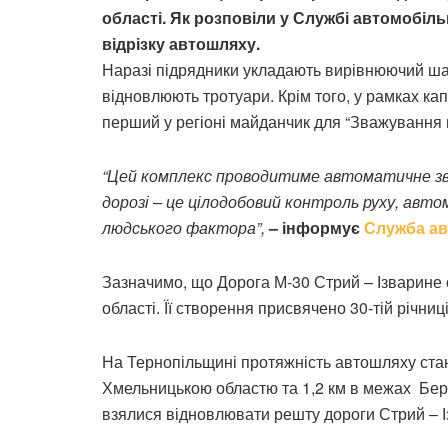
області. Як розповіли у Службі автомобіл
відрізку автошляху.
Наразі підрядники укладають вирівнюючий ша
відновлюють тротуари. Крім того, у рамках к
перший у регіоні майданчик для “Зважування в
“Цей комплекс проводитиме автоматичне зв
дорозі – це цілодобовий контроль руху, авто
людського фактора”,
– інформує
Служба ав
Зазначимо, що Дорога М-30 Стрий – Ізварине 
області. Її створення присвячено 30-тій річни
На Тернопільщині протяжність автошляху стано
Хмельницькою областю та 1,2 км в межах Бер
взялися відновлювати решту дороги Стрий – І