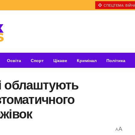
СПЕЦТЕМА: ВІЙНА
Освіта
Спорт
Цікаве
Кримінал
Політика
і облаштують
втоматичного
жівок
A
A