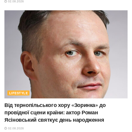
02.08.2026
LIFESTYLE
Від тернопільського хору «Зоринка» до
провідної сцени країни: актор Роман
Ясіновський святкує день народження
02.08.2026