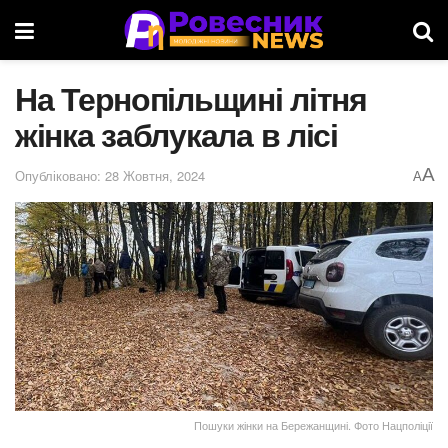
На Тернопільщині літня
жінка заблукала в лісі
A
Опубліковано: 28 Жовтня, 2024
A
Пошуки жінки на Бережанщині. Фото Нацполіції