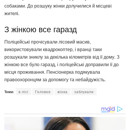
собаками. До розшуку жінки долучилися й місцеві
жителі.
З жінкою все гаразд
Поліцейські прочісували лісовий масив,
використовували квадрокоптер, і вранці таки
розшукали зниклу за декілька кілометрів від її дому. З
жінкою все було гаразд, і поліцейські доправили її до
місця проживання. Пенсіонерка подякувала
правоохоронцям за допомогу та небайдужість.
Теми:
в лісі
Головне
жінка
заблукали