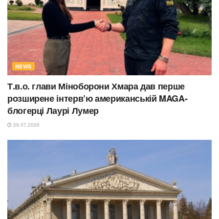
NEWS
Т.в.о. глави Міноборони Хмара дав перше
розширене інтерв’ю американській MAGA-
блогерці Лаурі Лумер
29.07.2026