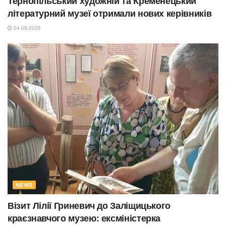
Тернопільський художній та Кременецький
літературний музеї отримали нових керівників
04.08.2026
NEWS
Візит Лілії Гриневич до Заліщицького
краєзнавчого музею: ексміністерка