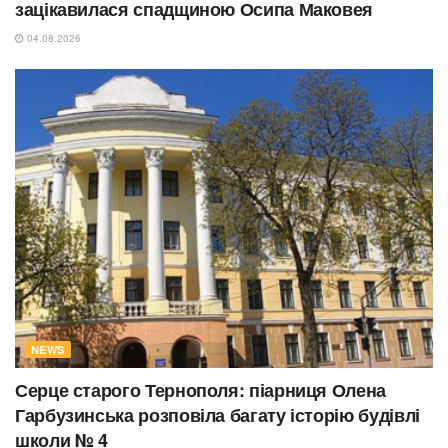
зацікавилася спадщиною Осипа Маковея
04.08.2026
NEWS
Серце старого Тернополя: піарниця Олена
Гарбузинська розповіла багату історію будівлі
школи № 4