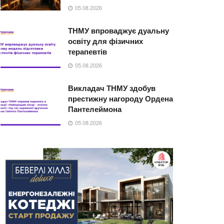
05.08.2026
ТНМУ впроваджує дуальну
освіту для фізичних
терапевтів
05.08.2026
Викладач ТНМУ здобув
престижну нагороду Ордена
Пантелеймона
05.08.2026