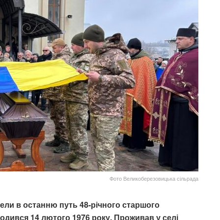
Фото Великоберезовицька сільрада
ели в останню путь 48-річного старшого
одився 14 лютого 1976 року. Проживав у селі