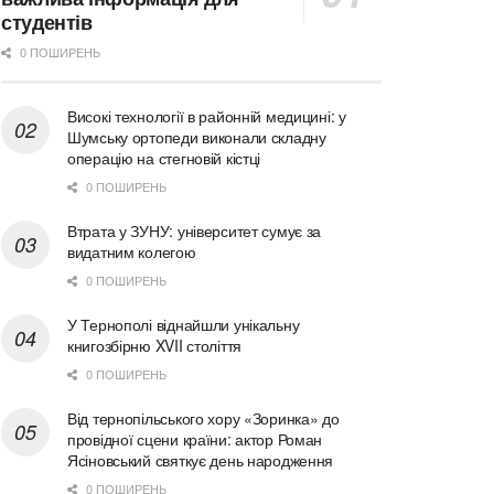
студентів
0 ПОШИРЕНЬ
Високі технології в районній медицині: у
Шумську ортопеди виконали складну
операцію на стегновій кістці
0 ПОШИРЕНЬ
Втрата у ЗУНУ: університет сумує за
видатним колегою
0 ПОШИРЕНЬ
У Тернополі віднайшли унікальну
книгозбірню XVII століття
0 ПОШИРЕНЬ
Від тернопільського хору «Зоринка» до
провідної сцени країни: актор Роман
Ясіновський святкує день народження
0 ПОШИРЕНЬ