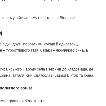
чність у військовому госпіталі на Вінниччині.
м
ідні, друзі, побратими, сусіди й односельці.
н – турботливого тата, батьки – люблячого сина, а
Українського Народу села Петриків до кладовища, де
жина Наталя, син Святослав, батьки Віктор та Ірина.
полеглого воїна!
вами страшний біль втрати…