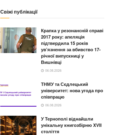
Свіжі публікації
Крапка у резонансній справі
2017 року: апеляція
підтвердила 15 років
ув’язнення за вбивство 17-
річної випускниці у
Вишнівці
06.08.2026
ТНМУ та Сєдлецький
університет: нова угода про
співпрацю
06.08.2026
У Тернополі віднайшли
унікальну книгозбірню XVII
століття