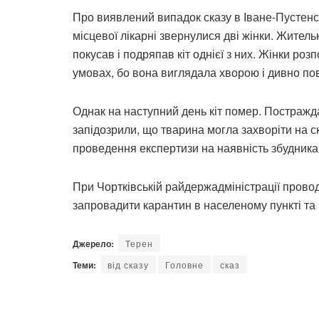
Про виявлений випадок сказу в Іване-Пустенсь
місцевої лікарні звернулися дві жінки. Житель
покусав і подряпав кіт однієї з них. Жінки ро
умовах, бо вона виглядала хворою і дивно по
Однак на наступний день кіт помер. Постражда
запідозрили, що тварина могла захворіти на с
проведення експертизи на наявність збудника 
При Чортківській райдержадміністрації провод
запровадити карантин в населеному пункті та
Джерело:
Терен
Теми:
від сказу
Головне
сказ