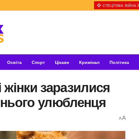
СПЕЦТЕМА: ВІЙНА З
Освіта
Спорт
Цікаве
Кримінал
Політика
 жінки заразилися
шнього улюбленця
A
A