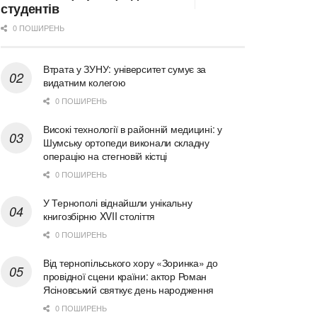
студентів
0 ПОШИРЕНЬ
Втрата у ЗУНУ: університет сумує за
видатним колегою
0 ПОШИРЕНЬ
Високі технології в районній медицині: у
Шумську ортопеди виконали складну
операцію на стегновій кістці
0 ПОШИРЕНЬ
У Тернополі віднайшли унікальну
книгозбірню XVII століття
0 ПОШИРЕНЬ
Від тернопільського хору «Зоринка» до
провідної сцени країни: актор Роман
Ясіновський святкує день народження
0 ПОШИРЕНЬ