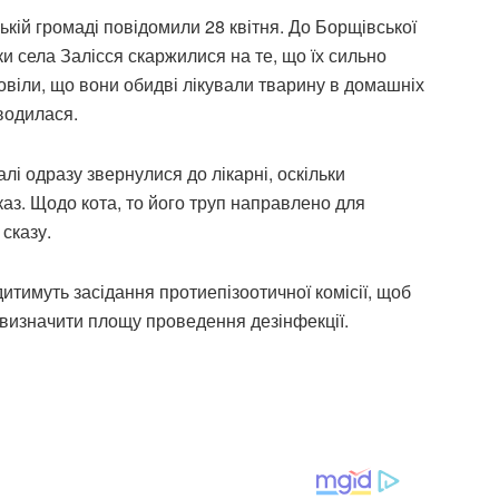
кій громаді повідомили 28 квітня. До Борщівської
ки села Залісся скаржилися на те, що їх сильно
зповіли, що вони обидві лікували тварину в домашніх
водилася.
лі одразу звернулися до лікарні, оскільки
каз. Щодо кота, то його труп направлено для
сказу.
итимуть засідання протиепізоотичної комісії, щоб
 визначити площу проведення дезінфекції.