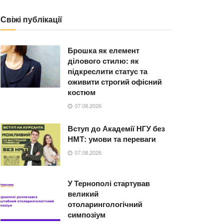
Свіжі публікації
Брошка як елемент
ділового стилю: як
підкреслити статус та
оживити строгий офісний
костюм
07.08.2026
Вступ до Академії НГУ без
НМТ: умови та переваги
07.08.2026
У Тернополі стартував
великий
отоларингологічний
симпозіум