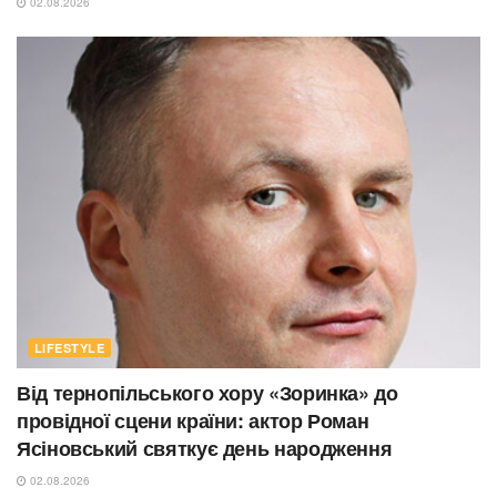
02.08.2026
LIFESTYLE
Від тернопільського хору «Зоринка» до
провідної сцени країни: актор Роман
Ясіновський святкує день народження
02.08.2026