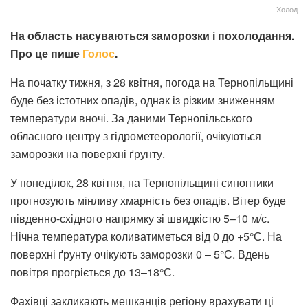
Холод
На область насуваються заморозки і похолодання.
Про це пише
Голос
.
На початку тижня, з 28 квітня, погода на Тернопільщині
буде без істотних опадів, однак із різким зниженням
температури вночі. За даними Тернопільського
обласного центру з гідрометеорології, очікуються
заморозки на поверхні ґрунту.
У понеділок, 28 квітня, на Тернопільщині синоптики
прогнозують мінливу хмарність без опадів. Вітер буде
південно-східного напрямку зі швидкістю 5–10 м/с.
Нічна температура коливатиметься від 0 до +5°С. На
поверхні ґрунту очікують заморозки 0 – 5°С. Вдень
повітря прогріється до 13–18°С.
Фахівці закликають мешканців регіону врахувати ці