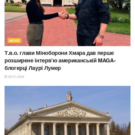
NEWS
Т.в.о. глави Міноборони Хмара дав перше
розширене інтерв’ю американській MAGA-
блогерці Лаурі Лумер
29.07.2026