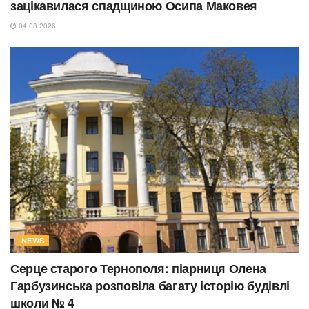
зацікавилася спадщиною Осипа Маковея
04.08.2026
NEWS
Серце старого Тернополя: піарниця Олена
Гарбузинська розповіла багату історію будівлі
школи № 4