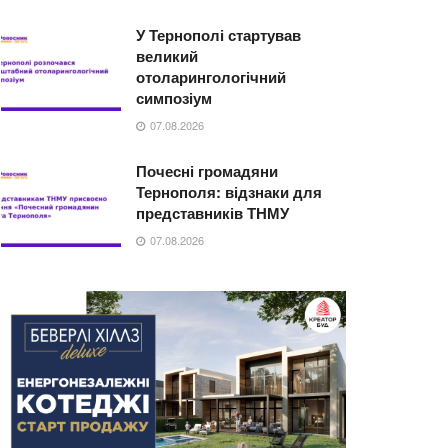
У Тернополі стартував
великий
отоларингологічний
симпозіум
07.08.2026
Почесні громадяни
Тернополя: відзнаки для
представників ТНМУ
07.08.2026