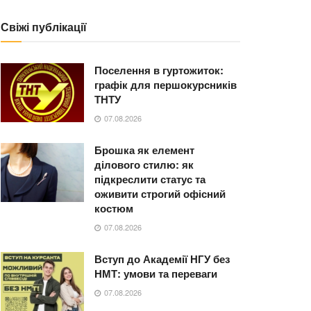
Свіжі публікації
Поселення в гуртожиток:
графік для першокурсників
ТНТУ
07.08.2026
Брошка як елемент
ділового стилю: як
підкреслити статус та
оживити строгий офісний
костюм
07.08.2026
Вступ до Академії НГУ без
НМТ: умови та переваги
07.08.2026