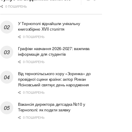
0 ПОШИРЕНЬ
У Тернополі віднайшли унікальну
книгозбірню XVII століття
0 ПОШИРЕНЬ
Графіки навчання 2026-2027: важлива
інформація для студентів
0 ПОШИРЕНЬ
Від тернопільського хору «Зоринка» до
провідної сцени країни: актор Роман
Ясіновський святкує день народження
0 ПОШИРЕНЬ
Вакансія директора дитсадка №10 у
Тернополі: як подати заявку
0 ПОШИРЕНЬ