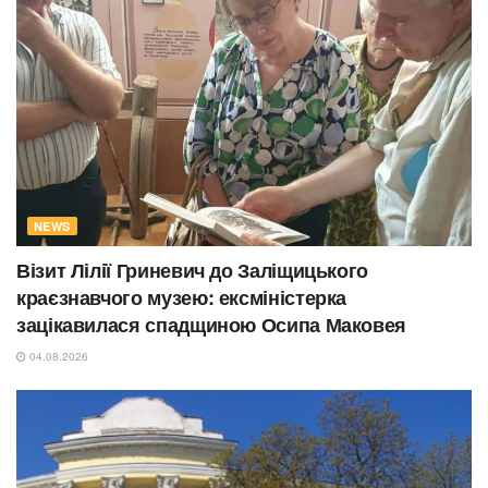
NEWS
Візит Лілії Гриневич до Заліщицького
краєзнавчого музею: ексміністерка
зацікавилася спадщиною Осипа Маковея
04.08.2026