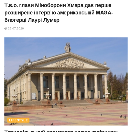
Т.в.о. глави Міноборони Хмара дав перше
розширене інтерв’ю американській MAGA-
блогерці Лаурі Лумер
29.07.2026
LIFESTYLE
Тернопільський драмтеатр шукає керівника: