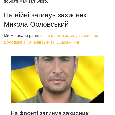
побратимам загиблого.
На війні загинув захисник
Микола Орловський
Ми ж писали раніше:
На фронті загинув захисник
Володимир Качанівський зі Збаражчини
.