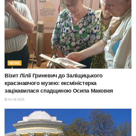
NEWS
Візит Лілії Гриневич до Заліщицького
краєзнавчого музею: ексміністерка
зацікавилася спадщиною Осипа Маковея
04.08.2026