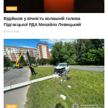
NEWS
Відійшов у вічність колишній голова
Підгаєцької РДА Михайло Левицький
29.07.2026
NEWS