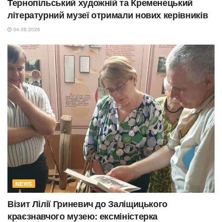
Тернопільський художній та Кременецький
літературний музеї отримали нових керівників
04.08.2026
NEWS
Візит Лілії Гриневич до Заліщицького
краєзнавчого музею: ексміністерка