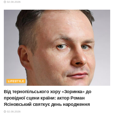
02.08.2026
LIFESTYLE
Від тернопільського хору «Зоринка» до
провідної сцени країни: актор Роман
Ясіновський святкує день народження
02.08.2026