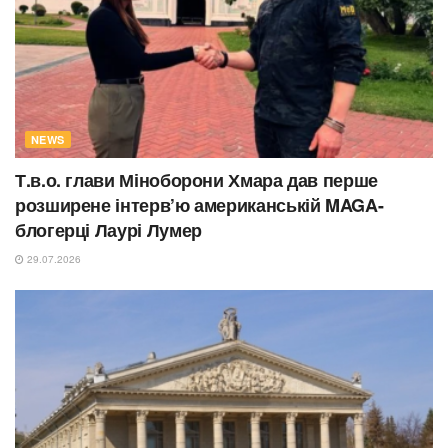
NEWS
Т.в.о. глави Міноборони Хмара дав перше
розширене інтерв’ю американській MAGA-
блогерці Лаурі Лумер
29.07.2026