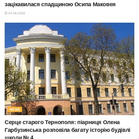
зацікавилася спадщиною Осипа Маковея
04.08.2026
NEWS
Серце старого Тернополя: піарниця Олена
Гарбузинська розповіла багату історію будівлі
школи № 4