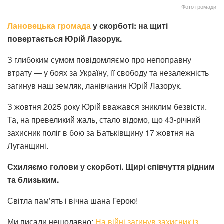
Фото громади
Лановецька громада
у скорботі: на щиті
повертається Юрій Лазорук.
З глибоким сумом повідомляємо про непоправну
втрату — у боях за Україну, її свободу та незалежність
загинув наш земляк, ланівчанин Юрій Лазорук.
З жовтня 2025 року Юрій вважався зниклим безвісти.
Та, на превеликий жаль, стало відомо, що 43-річний
захисник поліг в бою за Батьківщину 17 жовтня на
Луганщині.
Схиляємо голови у скорботі. Щирі співчуття рідним
та близьким.
Світла пам’ять і вічна шана Герою!
Ми писали нещодавно:
На війні загинув захисник із