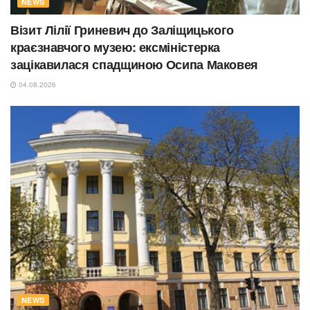
NEWS
Візит Лілії Гриневич до Заліщицького
краєзнавчого музею: ексміністерка
зацікавилася спадщиною Осипа Маковея
04.08.2026
NEWS