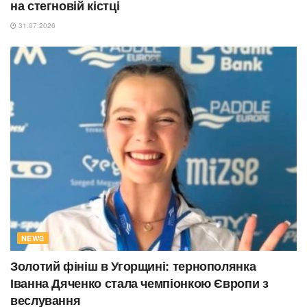
на стегновій кістці
31.07.2026
NEWS
Золотий фініш в Угорщині: тернополянка
Іванна Дяченко стала чемпіонкою Європи з
веслування