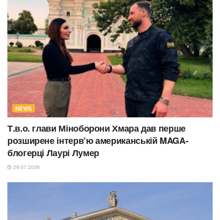
NEWS
Т.в.о. глави Міноборони Хмара дав перше
розширене інтерв’ю американській MAGA-
блогерці Лаурі Лумер
29.07.2026