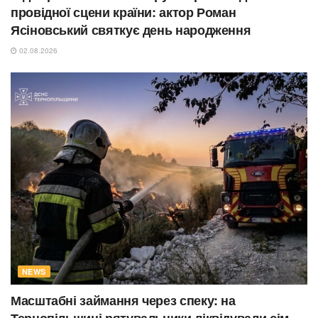
провідної сцени країни: актор Роман
Ясіновський святкує день народження
02.08.2026
NEWS
Масштабні займання через спеку: на
Тернопільщині рятувальники ліквідували сім