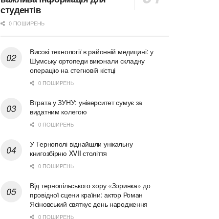
студентів
0 ПОШИРЕНЬ
Високі технології в районній медицині: у
Шумську ортопеди виконали складну
операцію на стегновій кістці
0 ПОШИРЕНЬ
Втрата у ЗУНУ: університет сумує за
видатним колегою
0 ПОШИРЕНЬ
У Тернополі віднайшли унікальну
книгозбірню XVII століття
0 ПОШИРЕНЬ
Від тернопільського хору «Зоринка» до
провідної сцени країни: актор Роман
Ясіновський святкує день народження
0 ПОШИРЕНЬ