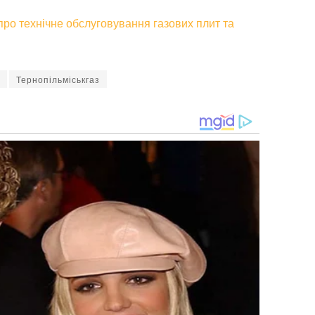
про технічне обслуговування газових плит та
Тернопільміськгаз