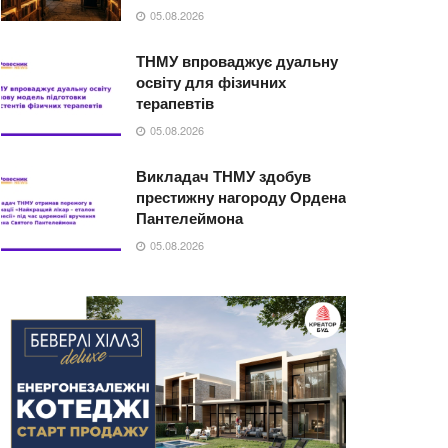
05.08.2026
ТНМУ впроваджує дуальну
освіту для фізичних
терапевтів
05.08.2026
Викладач ТНМУ здобув
престижну нагороду Ордена
Пантелеймона
05.08.2026