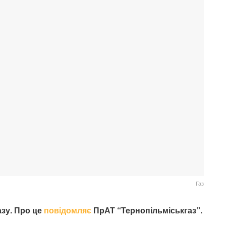
Газ
азу. Про це
повідомляє
ПрАТ “Тернопільміськгаз”.