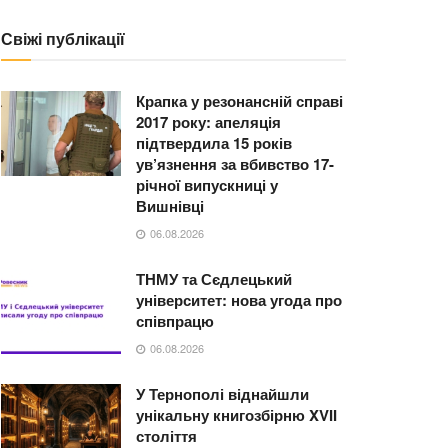
Свіжі публікації
Крапка у резонансній справі
2017 року: апеляція
підтвердила 15 років
ув’язнення за вбивство 17-
річної випускниці у
Вишнівці
06.08.2026
ТНМУ та Сєдлецький
університет: нова угода про
співпрацю
06.08.2026
У Тернополі віднайшли
унікальну книгозбірню XVII
століття