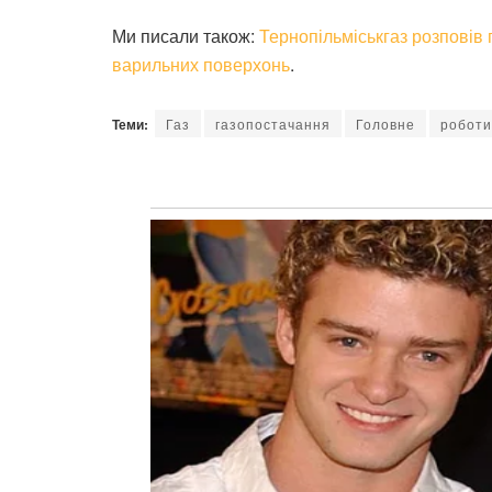
Ми писали також:
Тернопільміськгаз розповів 
варильних поверхонь
.
Теми:
Газ
газопостачання
Головне
роботи