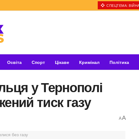
СПЕЦТЕМА: ВІЙНА
Освіта
Спорт
Цікаве
Кримінал
Політика
льця у Тернополі
жений тиск газу
A
A