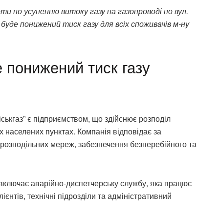
ти по усуненню витоку газу на газопроводі по вул.
д буде понижений тиск газу для всіх споживачів м-ну
е понижений тиск газу
ськгаз” є підприємством, що здійснює розподіл
х населених пунктах. Компанія відповідає за
орозподільних мереж, забезпечення безперебійного та
включає аварійно-диспетчерську службу, яка працює
ієнтів, технічні підрозділи та адміністративний