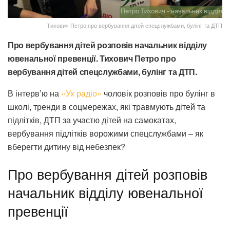
Тихович Петро про вербування дітей спецслужбами, булінг та ДТП
Про вербування дітей розповів начальник відділу
ювенальної превенції.
Тихович Петро про
вербування дітей спецслужбами, булінг та ДТП.
В інтервʼю на
«Ух радіо»
чоловік розповів про булінг в
школі, тренди в соцмережах, які травмують дітей та
підлітків, ДТП за участю дітей на самокатах,
вербування підлітків ворожими спецслужбами – як
вберегти дитину від небезпек?
Про вербування дітей розповів
начальник відділу ювенальної
превенції