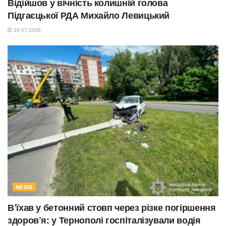
Відійшов у вічність колишній голова
Підгаєцької РДА Михайло Левицький
29.07.2026
NEWS
В’їхав у бетонний стовп через різке погіршення
здоров’я: у Тернополі госпіталізували водія