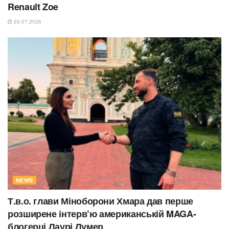
Renault Zoe
29.07.2026
NEWS
Т.в.о. глави Міноборони Хмара дав перше
розширене інтерв’ю американській MAGA-
блогерці Лаурі Лумер