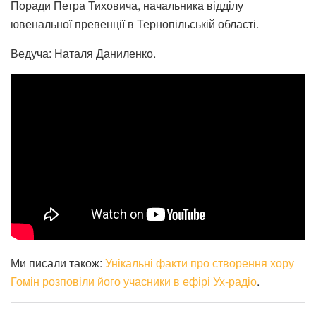
Поради Петра Тиховича, начальника відділу
ювенальної превенції в Тернопільській області.
Ведуча: Наталя Даниленко.
Ми писали також:
Унікальні факти про створення хору
Гомін розповіли його учасники в ефірі Ух-радіо
.