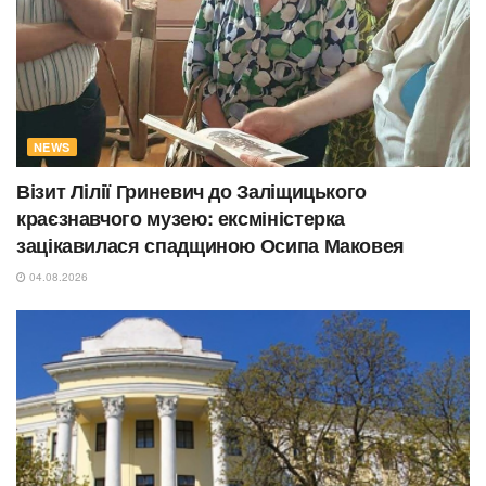
NEWS
Візит Лілії Гриневич до Заліщицького
краєзнавчого музею: ексміністерка
зацікавилася спадщиною Осипа Маковея
04.08.2026