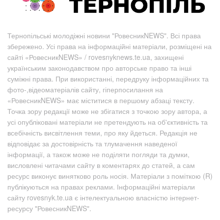
Тернопільські молодіжні новини "РовесникNEWS". Всі права
збережено. Усі права на інформаційні матеріали, розміщені на
сайті «РовесникNEWS» / rovesnyknews.te.ua, захищені
українським законодавством про авторське право та інші
суміжні права. При використанні, передруку інформаційних та
фото-,відеоматеріалів сайту, гіперпосилання на
«РовесникNEWS» має міститися в першому абзаці тексту.
Точка зору редакції може не збігатися з точкою зору автора, а
усі опубліковані матеріали не претендують на об'єктивність та
всебічність висвітлення теми, про яку йдеться. Редакція не
відповідає за достовірність та тлумачення наведеної
інформації, а також може не поділяти погляди та думки,
висловлені читачами сайту в коментарях до статей, а сам
ресурс виконує винятково роль носія. Матеріали з поміткою (R)
публікуються на правах реклами. Інформаційні матеріали
сайту rovesnyk.te.ua є інтелектуальною власністю інтернет-
ресурсу "РовесникNEWS".