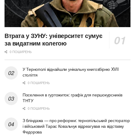
Втрата у ЗУНУ: університет сумує
за видатним колегою
0 ПОШИРЕНЬ
У Тернополі віднайшли унікальну книгозбірню XVII
століття
0 ПОШИРЕНЬ
Поселення в гуртожиток: графік для першокурсників
ТНТУ
0 ПОШИРЕНЬ
З бліндажа — про реформи: тернопільський ресторатор
і військовий Тарас Ковальчук відреагував на відставку
Федорова