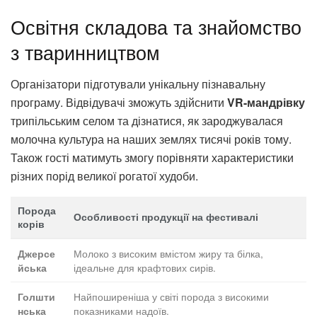
Освітня складова та знайомство
з тваринництвом
Організатори підготували унікальну пізнавальну
програму. Відвідувачі зможуть здійснити
VR-мандрівку
трипільським селом та дізнатися, як зароджувалася
молочна культура на наших землях тисячі років тому.
Також гості матимуть змогу порівняти характеристики
різних порід великої рогатої худоби.
Порода
Особливості продукції на фестивалі
корів
Молоко з високим вмістом жиру та білка,
Джерсе
ідеальне для крафтових сирів.
йська
Найпоширеніша у світі порода з високими
Голшти
показниками надоїв.
нська