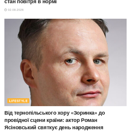
стан повітря в нормі
02.08.2026
LIFESTYLE
Від тернопільського хору «Зоринка» до
провідної сцени країни: актор Роман
Ясіновський святкує день народження