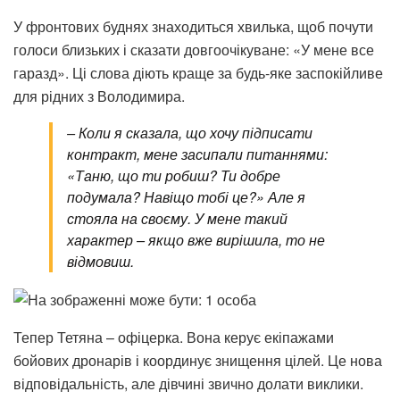
У фронтових буднях знаходиться хвилька, щоб почути
голоси близьких і сказати довгоочікуване: «У мене все
гаразд». Ці слова діють краще за будь-яке заспокійливе
для рідних з Володимира.
– Коли я сказала, що хочу підписати
контракт, мене засипали питаннями:
«Таню, що ти робиш? Ти добре
подумала? Навіщо тобі це?» Але я
стояла на своєму. У мене такий
характер – якщо вже вирішила, то не
відмовиш.
Тепер Тетяна – офіцерка. Вона керує екіпажами
бойових дронарів і координує знищення цілей. Це нова
відповідальність, але дівчині звично долати виклики.