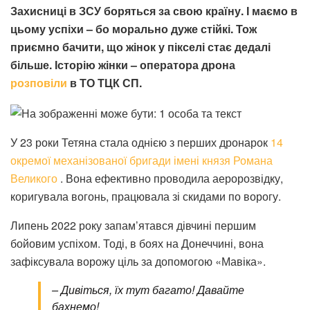
Захисниці в ЗСУ боряться за свою країну. І маємо в
цьому успіхи – бо морально дуже стійкі. Тож
приємно бачити, що жінок у пікселі стає дедалі
більше. Історію жінки – оператора дрона
розповіли
в ТО ТЦК СП.
У 23 роки Тетяна стала однією з перших дронарок
14
окремої механізованої бригади імені князя Романа
Великого
. Вона ефективно проводила аеророзвідку,
коригувала вогонь, працювала зі скидами по ворогу.
Липень 2022 року запам’ятався дівчині першим
бойовим успіхом. Тоді, в боях на Донеччині, вона
зафіксувала ворожу ціль за допомогою «Мавіка».
– Дивіться, їх тут багато! Давайте
бахнемо!