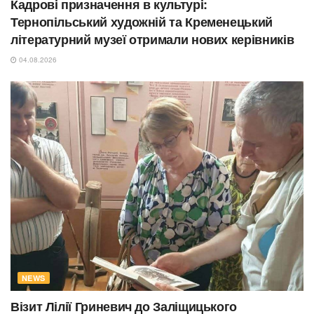
Кадрові призначення в культурі:
Тернопільський художній та Кременецький
літературний музеї отримали нових керівників
04.08.2026
NEWS
Візит Лілії Гриневич до Заліщицького