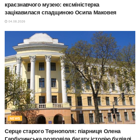
краєзнавчого музею: ексміністерка
зацікавилася спадщиною Осипа Маковея
04.08.2026
NEWS
Серце старого Тернополя: піарниця Олена
Гарбузинська розповіла багату історію будівлі