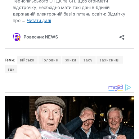
Теми:
військо
Головне
жінки
засу
захисниці
тцк