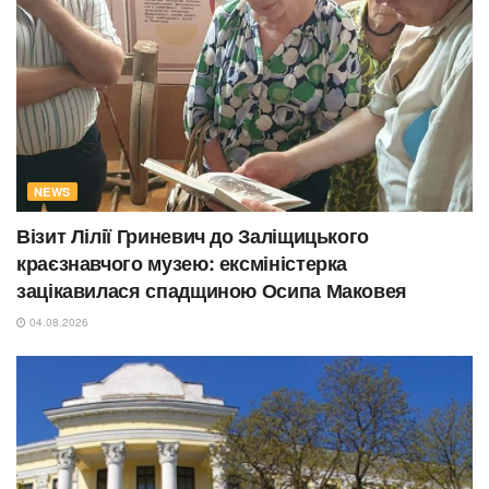
NEWS
Візит Лілії Гриневич до Заліщицького
краєзнавчого музею: ексміністерка
зацікавилася спадщиною Осипа Маковея
04.08.2026