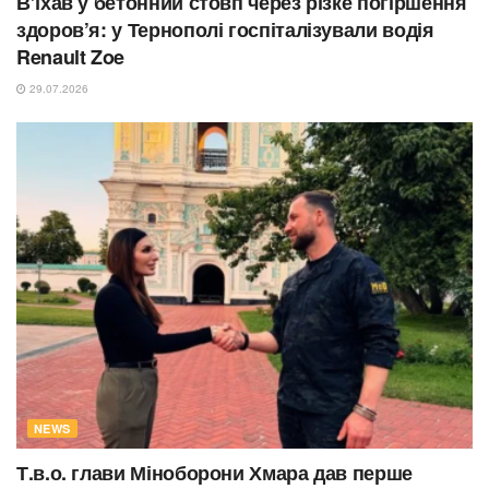
В’їхав у бетонний стовп через різке погіршення
здоров’я: у Тернополі госпіталізували водія
Renault Zoe
29.07.2026
NEWS
Т.в.о. глави Міноборони Хмара дав перше