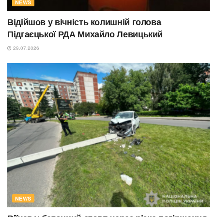
NEWS
Відійшов у вічність колишній голова
Підгаєцької РДА Михайло Левицький
29.07.2026
NEWS