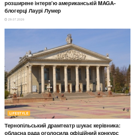
розширене інтерв’ю американській MAGA-
блогерці Лаурі Лумер
29.07.2026
LIFESTYLE
Тернопільський драмтеатр шукає керівника:
обласна рада оголосила офіційний конкурс