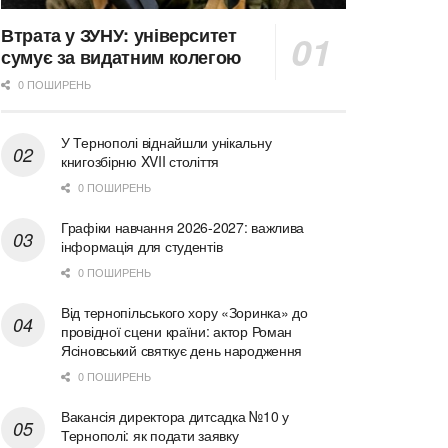
Втрата у ЗУНУ: університет
сумує за видатним колегою
0 ПОШИРЕНЬ
У Тернополі віднайшли унікальну
книгозбірню XVII століття
0 ПОШИРЕНЬ
Графіки навчання 2026-2027: важлива
інформація для студентів
0 ПОШИРЕНЬ
Від тернопільського хору «Зоринка» до
провідної сцени країни: актор Роман
Ясіновський святкує день народження
0 ПОШИРЕНЬ
Вакансія директора дитсадка №10 у
Тернополі: як подати заявку