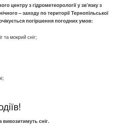
го центру з гідрометеорології у зв’язку з
чного – заходу по території Тернопільської
у очікується погіршення погодних умов:
г та мокрий сніг;
і;
діїв!
та вивозитимуть сніг.