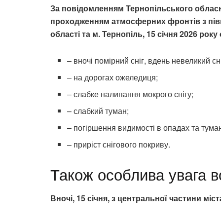
За повідомленням Тернопільського обласно
проходженням атмосферних фронтів з півні
області та м. Тернопіль, 15 січня 2026 рок
– вночі помірний сніг, вдень невеликий сні
– на дорогах ожеледиця;
– слабке налипання мокрого снігу;
– слабкий туман;
– погіршення видимості в опадах та туман
– приріст снігового покриву.
Також особлива увага во
Вночі, 15 січня, з центральної частини міс