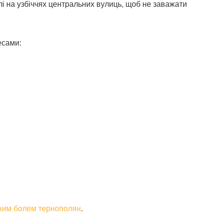
і на узбіччях центральних вулиць, щоб не заважати
есами:
вним болем тернополян
.