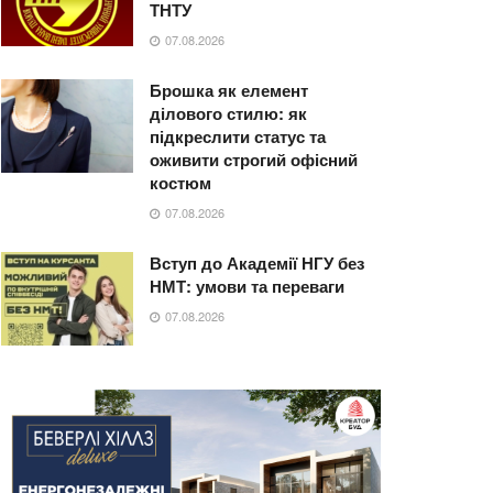
ТНТУ
07.08.2026
Брошка як елемент
ділового стилю: як
підкреслити статус та
оживити строгий офісний
костюм
07.08.2026
Вступ до Академії НГУ без
НМТ: умови та переваги
07.08.2026