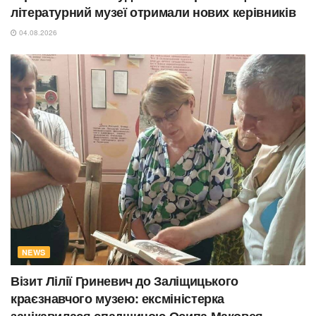
літературний музеї отримали нових керівників
04.08.2026
NEWS
Візит Лілії Гриневич до Заліщицького
краєзнавчого музею: ексміністерка