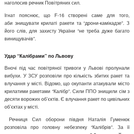
наголосив речник Повітряних сил.
Ігнат пояснює, що F-16 створені саме для того,
аби знищувати крилаті ракети та “дрони-камікадзе”. З
його слів, для захисту України “не треба дуже багато
винищувачів”.
Удар “Калібрами” по Львову
Вночі під час повітряної тривоги у Львові пролунали
вибухи. У ЗСУ розповіли про кількість збитих ракет та
влучання у місті. Відомо, що окупанти атакували місто
крилатими ракетами “Калібр”. Сили ППО знищили сім з
десяти ворожих об’єктів. Є влучання ракет по цивільних
об’єктах у місті.
Речниця Сил оборони півдня Наталія Гуменюк
розповіла про головну небезпеку “Калібрів”. За її