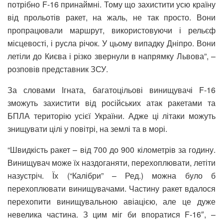
потрібно F-16 принаймні. Тому що захистити усю країну
від прольотів ракет, на жаль, не так просто. Вони
пропрацювали маршрут, використовуючи і рельєф
місцевості, і русла річок. У цьому випадку Дніпро. Вони
летіли до Києва і різко звернули в напрямку Львова”, –
розповів представник ЗСУ.
За словами Ігната, багатоцільові винищувачі F-16
зможуть захистити від російських атак ракетами та
БПЛА територію усієї України. Адже ці літаки можуть
знищувати цілі у повітрі, на землі та в морі.
“Швидкість ракет – від 700 до 900 кілометрів за годину.
Винищувач може їх наздоганяти, перехоплювати, летіти
назустріч. Їх (“Калібри” – Ред.) можна було б
перехоплювати винищувачами. Частину ракет вдалося
перехопити винищувальною авіацією, але це дуже
невелика частина. З цим міг би впоратися F-16″, –