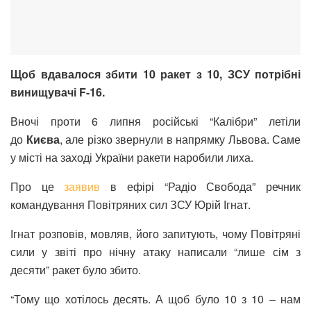
Щоб вдавалося збити 10 ракет з 10, ЗСУ потрібні
винищувачі F-16.
Вночі проти 6 липня російські “Калібри” летіли
до
Києва
, але різко звернули в напрямку Львова. Саме
у місті на заході України ракети наробили лиха.
Про це
заявив
в ефірі “Радіо Свобода” речник
командування Повітряних сил ЗСУ Юрій Ігнат.
Ігнат розповів, мовляв, його запитують, чому Повітряні
сили у звіті про нічну атаку написали “лише сім з
десяти” ракет було збито.
“Тому що хотілось десять. А щоб було 10 з 10 – нам