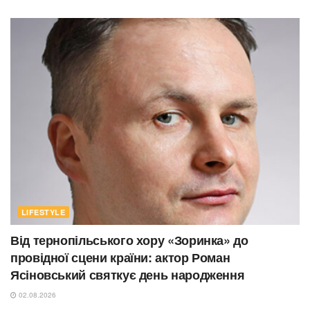
LIFESTYLE
Від тернопільського хору «Зоринка» до
провідної сцени країни: актор Роман
Ясіновський святкує день народження
02.08.2026