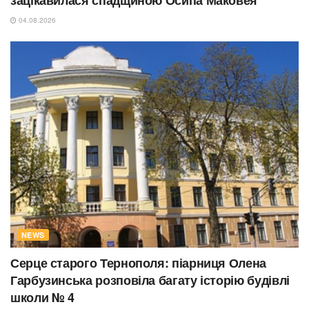
зацікавилася спадщиною Осипа Маковея
04.08.2026
NEWS
Серце старого Тернополя: піарниця Олена
Гарбузинська розповіла багату історію будівлі
школи № 4