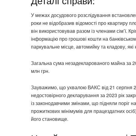
Деталі справи:
У межах досудового розслідування встановле
роки не відобразив відомості про квартиру пл
він використовував разом із членами сім’ї. Крі
інформацію про грошові кошти на банківськом
паркувальне місце, автомийку та кладову, які 
Загальна сума незадекларованого майна за 202
млн грн.
Зауважимо, що ухвалою ВАКС від 21 серпня 2
недостовірного декларування за 2023 рік закрито
із законодавчими змінами, що підняли поріг на
прожиткових мінімумів для працездатних осіб)
його становище.