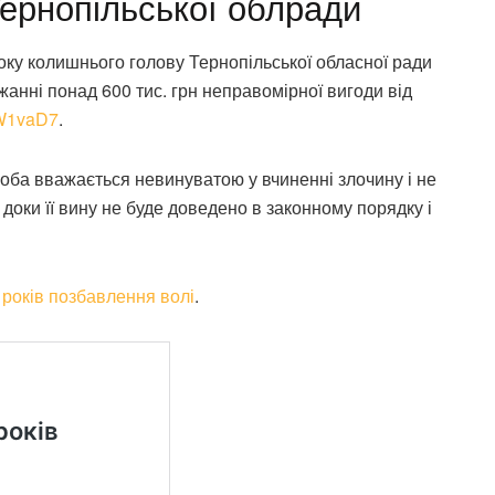
Тернопільської облради
оку колишнього голову Тернопільської обласної ради
анні понад 600 тис. грн неправомірної вигоди від
LrW1vaD7
.
 особа вважається невинуватою у вчиненні злочину і не
оки її вину не буде доведено в законному порядку і
років позбавлення волі
.