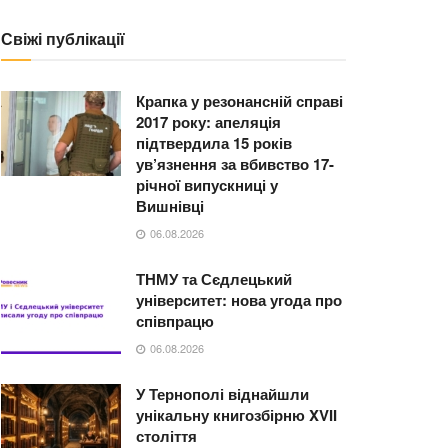
Свіжі публікації
Крапка у резонансній справі
2017 року: апеляція
підтвердила 15 років
ув’язнення за вбивство 17-
річної випускниці у
Вишнівці
06.08.2026
ТНМУ та Сєдлецький
університет: нова угода про
співпрацю
06.08.2026
У Тернополі віднайшли
унікальну книгозбірню XVII
століття