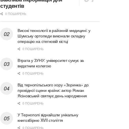
студентів
0 ПОШИРЕНЬ
Високі технології в районній медицині: у
Шумську ортопеди виконали складну
операцію на стегновій кістці
0 ПОШИРЕНЬ
Втрата у ЗУНУ: університет сумує за
видатним колегою
0 ПОШИРЕНЬ
Від тернопільського хору «Зоринка» до
провідної сцени країни: актор Роман
Ясіновський святкує день народження
0 ПОШИРЕНЬ
У Тернополі віднайшли унікальну
книгозбірню XVII століття
0 ПОШИРЕНЬ