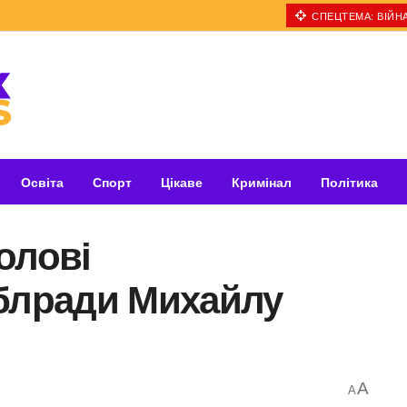
СПЕЦТЕМА: ВІЙНА
Освіта
Спорт
Цікаве
Кримінал
Політика
олові
облради Михайлу
A
A