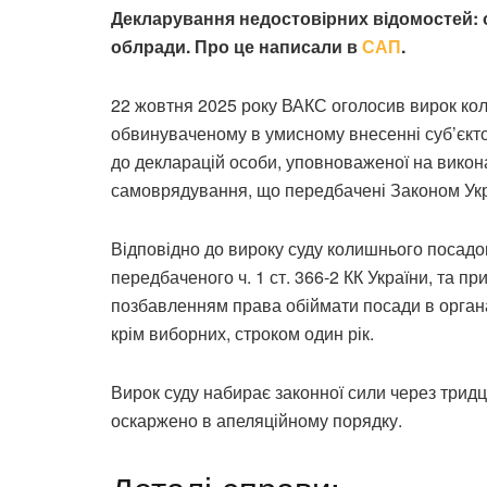
Декларування недостовірних відомостей: 
облради. Про це написали в
САП
.
22 жовтня 2025 року ВАКС оголосив вирок кол
обвинуваченому в умисному внесенні суб’єкт
до декларацій особи, уповноваженої на вико
самоврядування, що передбачені Законом Укра
Відповідно до вироку суду колишнього посад
передбаченого ч. 1 ст. 366-2 КК України, та п
позбавленням права обіймати посади в орган
крім виборних, строком один рік.
Вирок суду набирає законної сили через тридц
оскаржено в апеляційному порядку.