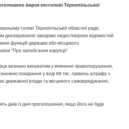
оголошено вирок ексголові Тернопільської
ишньому голові Тернопільської обласної ради,
ом декларування завідомо недостовірних відомостей
нання функцій держави або місцевого
їни “Про запобігання корупції”.
овця визнано винуватим у вчиненні правопорушення,
ризначено покарання у виді 68 тис. гривень штрафу з
ах державної влади та місцевого самоврядування,
ять днів із дня проголошення, якщо його не буде