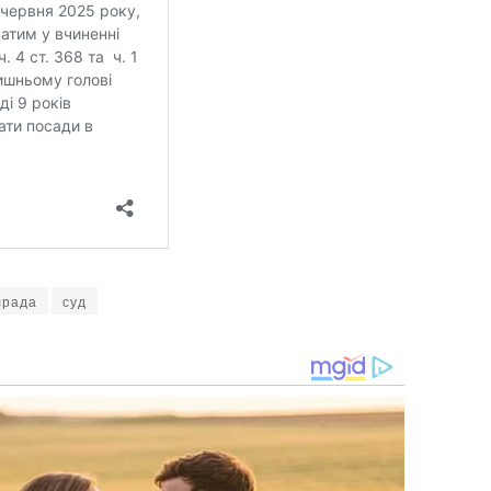
лрада
суд