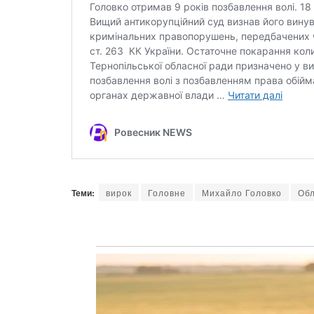
Теми:
вирок
Головне
Михайло Головко
Об