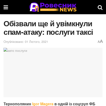
Обізвали ще й увімкнули
спам-атаку: послуги таксі
A
Опубліковано: 01 Лютого, 2021
A
Тернополянин
Igor Magera
в одній із соцгруп ФБ