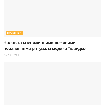
КРИМІНАЛ
Чоловіка із множинними ножовими
пораненнями рятували медики “швидкої”
06.11.2021