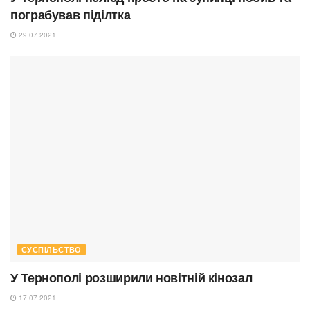
пограбував піділтка
29.07.2021
СУСПІЛЬСТВО
У Тернополі розширили новітній кінозал
17.07.2021