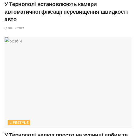
У Тернополі встановлюють камери
автоматичної фіксації перевищення швидкості
авто
30.07.2021
LIFESTYLE
У Тернополі нелюд просто на зупинці побив та