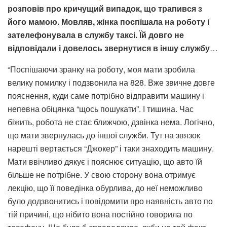
розповів про кричущий випадок, що трапився з
його мамою. Мовляв, жінка поспішала на роботу і
зателефонувала в службу таксі. Їй довго не
відповідали і довелось звернутися в іншу службу
…
“Поспішаючи зранку на роботу, моя мати зробила
велику помилку і подзвонила на 828. Вже звичне довге
пояснення, куди саме потрібно відправити машину і
непевна обіцянка “щось пошукати”. І тишина. Час
біжить, робота не стає ближчою, дзвінка нема. Логічно,
що мати звернулась до іншої служби. Тут на звязок
нарешті вертається “Джокер” і таки знаходить машину.
Мати ввічливо дякує і пояснює ситуацію, що авто їй
більше не потрібне. У свою сторону вона отримує
лекцію, що її поведінка обурлива, до неї неможливо
було додзвонитись і повідомити про наявність авто по
тій причині, що нібито вона постійно говорила по