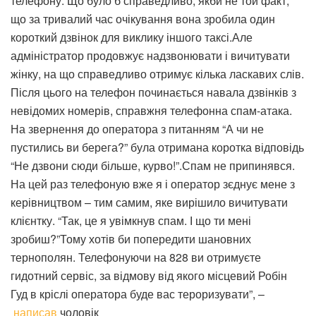
телефону. Що було б справедливо, якби не той факт,
що за тривалий час очікування вона зробила один
короткий дзвінок для виклику іншого таксі.Але
адміністратор продовжує надзвонювати і вичитувати
жінку, на що справедливо отримує кілька ласкавих слів.
Після цього на телефон починається навала дзвінків з
невідомих номерів, справжня телефонна спам-атака.
На звернення до оператора з питанням “А чи не
пустились ви берега?” була отримана коротка відповідь
“Не дзвони сюди більше, курво!”.Спам не припинявся.
На цей раз телефоную вже я і оператор зєднує мене з
керівництвом – тим самим, яке вирішило вичитувати
клієнтку. “Так, це я увімкнув спам. І що ти мені
зробиш?”Тому хотів би попередити шановних
тернополян. Телефонуючи на 828 ви отримуєте
гидотний сервіс, за відмову від якого місцевий Робін
Гуд в кріслі оператора буде вас тероризувати”, –
написав
чоловік