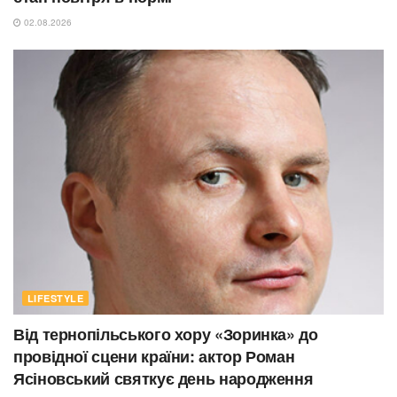
02.08.2026
LIFESTYLE
Від тернопільського хору «Зоринка» до
провідної сцени країни: актор Роман
Ясіновський святкує день народження