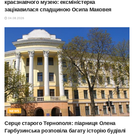
краєзнавчого музею: ексміністерка
зацікавилася спадщиною Осипа Маковея
04.08.2026
NEWS
Серце старого Тернополя: піарниця Олена
Гарбузинська розповіла багату історію будівлі