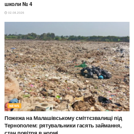
школи № 4
02.08.2026
NEWS
Пожежа на Малашівському сміттєзвалищі під
Тернополем: рятувальники гасять займання,
стан повітря в нормі