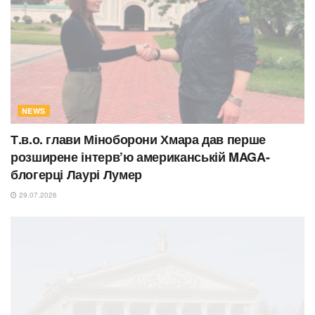
NEWS
Т.в.о. глави Міноборони Хмара дав перше
розширене інтерв’ю американській MAGA-
блогерці Лаурі Лумер
29.07.2026