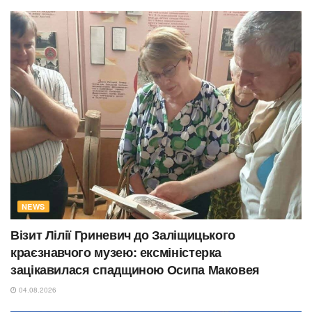
NEWS
Візит Лілії Гриневич до Заліщицького
краєзнавчого музею: ексміністерка
зацікавилася спадщиною Осипа Маковея
04.08.2026