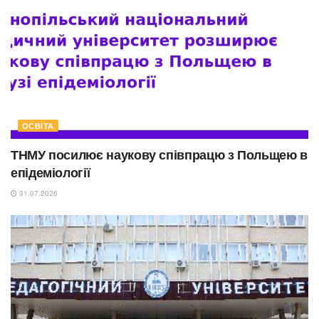
ОСВІТА
ТНМУ посилює наукову співпрацю з Польщею в
епідеміології
31.07.2026