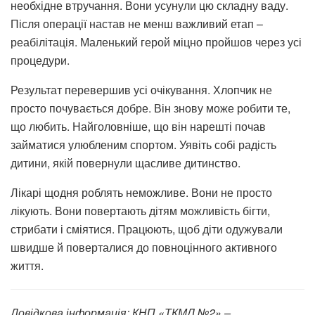
необхідне втручання. Вони усунули цю складну ваду.
Після операції настав не менш важливий етап –
реабілітація. Маленький герой міцно пройшов через усі
процедури.
Результат перевершив усі очікування. Хлопчик не
просто почувається добре. Він знову може робити те,
що любить. Найголовніше, що він нарешті почав
займатися улюбленим спортом. Уявіть собі радість
дитини, якій повернули щасливе дитинство.
Лікарі щодня роблять неможливе. Вони не просто
лікують. Вони повертають дітям можливість бігти,
стрибати і сміятися. Працюють, щоб діти одужували
швидше й поверталися до повноцінного активного
життя.
Довідкова інформація: КНП «ТКМЛ №2» –