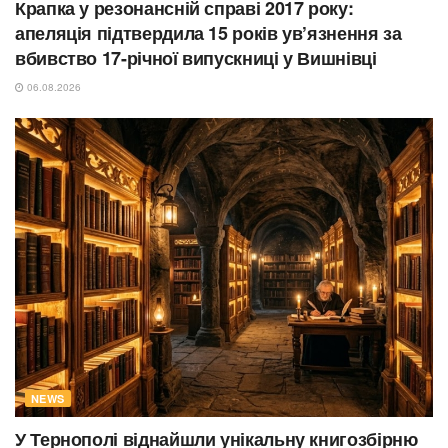
Крапка у резонансній справі 2017 року:
апеляція підтвердила 15 років ув’язнення за
вбивство 17-річної випускниці у Вишнівці
06.08.2026
NEWS
У Тернополі віднайшли унікальну книгозбірню