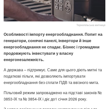
Тернопільська митниця
Особливості імпорту енергообладнання. Попит на
генератори, сонячні панелі, інвертори й інше
енергообладнання не спадає. Бізнес і громадяни
продовжують інвестувати у власну
енергонезалежність.
А держава – підтримує. Саме для цього діють митні та
податкові пільги, які дозволяють імпортувати
енергообладнання без сплати ПДВ та ввізного мита.
Пільговий режим запроваджено на підставі законів №
3853-IX та № 3854-IX і діє до1 січня 2026 року.