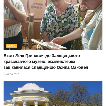
NEWS
Візит Лілії Гриневич до Заліщицького
краєзнавчого музею: ексміністерка
зацікавилася спадщиною Осипа Маковея
04.08.2026