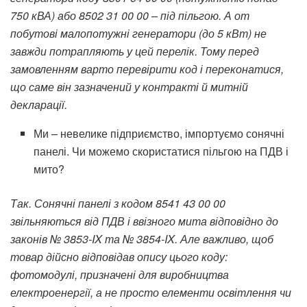
750 кВА) або 8502 31 00 00 – під пільгою. А от
побутові малопотужні генератори (до 5 кВт) не
завжди потрапляють у цей перелік. Тому перед
замовленням варто перевірити код і переконатися,
що саме він зазначений у контракті й митній
декларації.
Ми – невелике підприємство, імпортуємо сонячні
панелі. Чи можемо скористатися пільгою на ПДВ і
мито?
Так. Сонячні панелі з кодом 8541 43 00 00
звільняються від ПДВ і ввізного мита відповідно до
законів № 3853-IX та № 3854-IX.
Але важливо, щоб
товар дійсно відповідав опису цього коду:
фотомодулі, призначені для виробництва
електроенергії, а не просто елементи освітлення чи