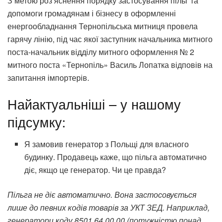
З метою роз’яснення порядку застосування пільг та
допомоги громадянам і бізнесу в оформленні
енергообладнання Тернопільська митниця провела
гарячу лінію, під час якої заступник начальника митного
поста-начальник відділу митного оформлення № 2
митного поста «Тернопіль» Василь Лопатка відповів на
запитання імпортерів.
Найактуальніші – у нашому
підсумку:
Я замовив генератор з Польщі для власного
будинку. Продавець каже, що пільга автоматично
діє, якщо це генератор. Чи це правда?
Пільга не діє автоматично. Вона застосовується
лише до певних кодів товарів за УКТ ЗЕД. Наприклад,
генератори коду 8501 64 00 00 (потужністю понад