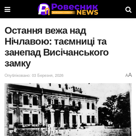
Остання вежа над
Нічлавою: таємниці та
занепад Висічанського
замку
A
Опубліковано: 03 Березня, 2026
A