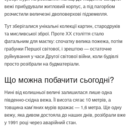
вежі прибудували житловий корпус, а під пагорбом
розчистили величезні двоповерхові підземелля.
Тут зберігалися унікальні колекції картин, стародруків
та мисливської зброї. Проте ХХ століття стало
фатальним для маєтку: спочатку велика пожежа, потім
грабунки Першої світової, і зрештою — остаточне
руйнування у часи Другої світової війни, коли будівлі
просто розібрали на будматеріали.
Що можна побачити сьогодні?
Нині від колишньої величі залишилася лише одна
південно-східна вежа. Її висота сягає 10 метрів, а
товщина кам’яних мурів вражає — 1,6 метра. Ще одну
вежу, яка дивом достояла до наших днів, розібрали вже
у 1991 році через аварійний стан.