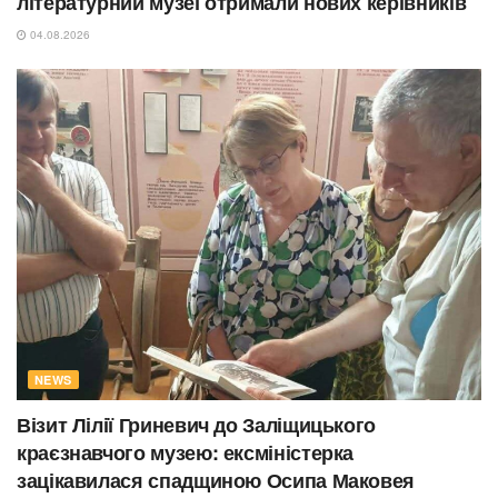
літературний музеї отримали нових керівників
04.08.2026
NEWS
Візит Лілії Гриневич до Заліщицького
краєзнавчого музею: ексміністерка
зацікавилася спадщиною Осипа Маковея