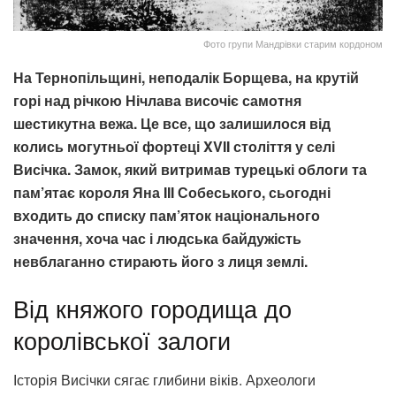
Фото групи Мандрівки старим кордоном
На Тернопільщині, неподалік Борщева, на крутій
горі над річкою Нічлава височіє самотня
шестикутна вежа. Це все, що залишилося від
колись могутньої фортеці XVII століття у селі
Висічка. Замок, який витримав турецькі облоги та
пам’ятає короля Яна III Собеського, сьогодні
входить до списку пам’яток національного
значення, хоча час і людська байдужість
невблаганно стирають його з лиця землі.
Від княжого городища до
королівської залоги
Історія Висічки сягає глибини віків. Археологи