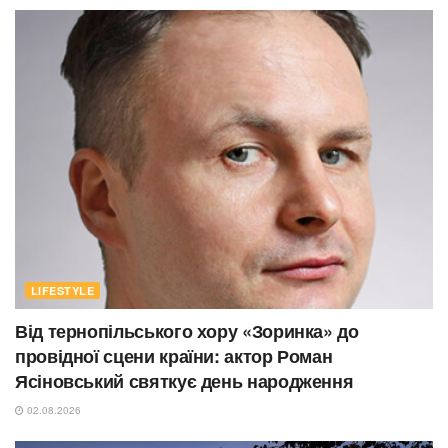
LIFESTYLE
Від тернопільського хору «Зоринка» до
провідної сцени країни: актор Роман
Ясіновський святкує день народження
02.08.2026