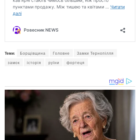
Теми:
Борщівщина
Головне
Замки Тернопілля
замок
історія
руїни
фортеця