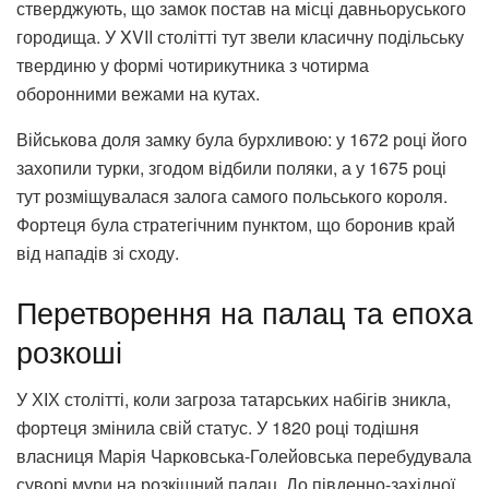
стверджують, що замок постав на місці давньоруського
городища. У XVII столітті тут звели класичну подільську
твердиню у формі чотирикутника з чотирма
оборонними вежами на кутах.
Військова доля замку була бурхливою: у 1672 році його
захопили турки, згодом відбили поляки, а у 1675 році
тут розміщувалася залога самого польського короля.
Фортеця була стратегічним пунктом, що боронив край
від нападів зі сходу.
Перетворення на палац та епоха
розкоші
У ХІХ столітті, коли загроза татарських набігів зникла,
фортеця змінила свій статус. У 1820 році тодішня
власниця Марія Чарковська-Голейовська перебудувала
суворі мури на розкішний палац. До південно-західної