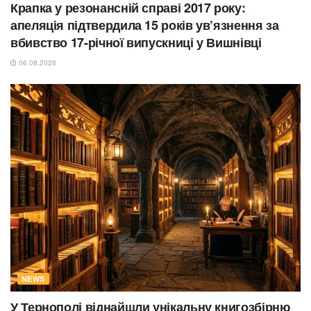
Крапка у резонансній справі 2017 року:
апеляція підтвердила 15 років ув’язнення за
вбивство 17-річної випускниці у Вишнівці
06.08.2026
NEWS
У Тернополі віднайшли унікальну книгозбірню