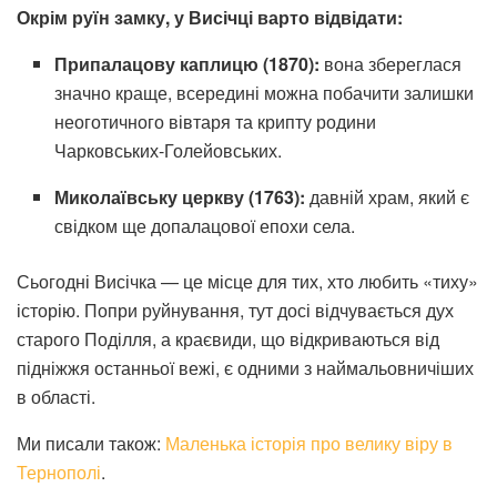
Окрім руїн замку, у Висічці варто відвідати:
Припалацову каплицю (1870):
вона збереглася
значно краще, всередині можна побачити залишки
неоготичного вівтаря та крипту родини
Чарковських-Голейовських.
Миколаївську церкву (1763):
давній храм, який є
свідком ще допалацової епохи села.
Сьогодні Висічка — це місце для тих, хто любить «тиху»
історію. Попри руйнування, тут досі відчувається дух
старого Поділля, а краєвиди, що відкриваються від
підніжжя останньої вежі, є одними з наймальовничіших
в області.
Ми писали також:
Маленька історія про велику віру в
Тернополі
.