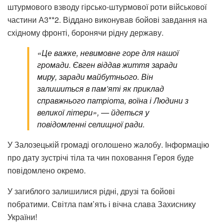
штурмового взводу гірсько-штурмової роти військової
частини А3**2. Віддано виконував бойові завдання на
східному фронті, боронячи рідну державу.
«Це важке, невимовне горе для нашої
громади. Євген віддав життя заради
миру, заради майбутнього. Він
залишиться в пам’яті як приклад
справжнього патріота, воїна і Людини з
великої літери», — йдеться у
повідомленні селищної ради.
У Залозецькій громаді оголошено жалобу. Інформацію
про дату зустрічі тіла та чин поховання Героя буде
повідомлено окремо.
У загиблого залишилися рідні, друзі та бойові
побратими. Світла пам’ять і вічна слава Захиснику
України!