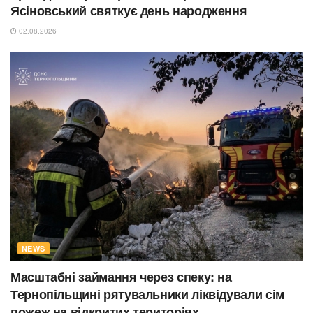
Ясіновський святкує день народження
02.08.2026
NEWS
Масштабні займання через спеку: на
Тернопільщині рятувальники ліквідували сім
пожеж на відкритих територіях