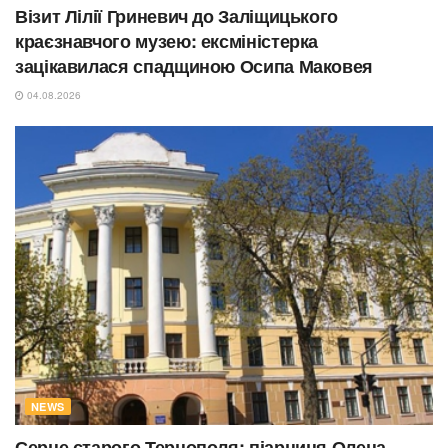
Візит Лілії Гриневич до Заліщицького
краєзнавчого музею: ексміністерка
зацікавилася спадщиною Осипа Маковея
04.08.2026
NEWS
Серце старого Тернополя: піарниця Олена