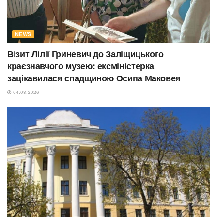
NEWS
Візит Лілії Гриневич до Заліщицького
краєзнавчого музею: ексміністерка
зацікавилася спадщиною Осипа Маковея
04.08.2026