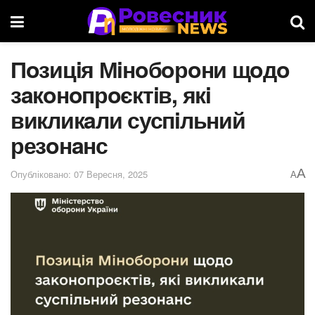
Пoзицiя Мiнoбoрoни щoдo
зaкoнoпрoєктiв, якi
викликaли суспiльний
резoнaнс
A
Опубліковано: 07 Вересня, 2025
A