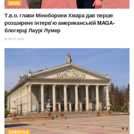
NEWS
Т.в.о. глави Міноборони Хмара дав перше
розширене інтерв’ю американській MAGA-
блогерці Лаурі Лумер
29.07.2026
LIFESTYLE