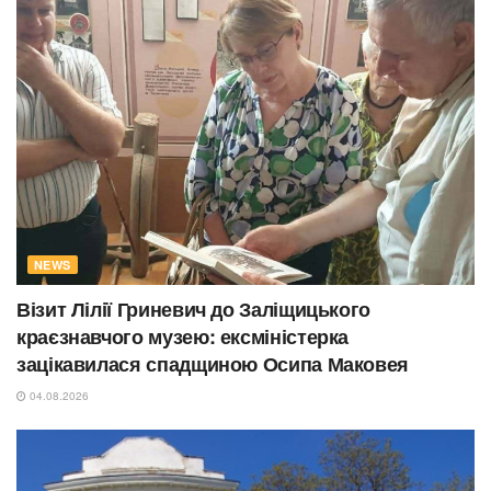
NEWS
Візит Лілії Гриневич до Заліщицького
краєзнавчого музею: ексміністерка
зацікавилася спадщиною Осипа Маковея
04.08.2026