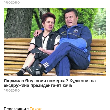
Перегляньте
Також